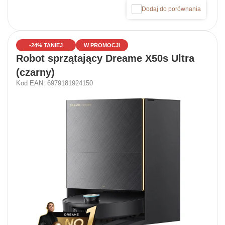
Dodaj do porównania
-24% TANIEJ
W PROMOCJI
Robot sprzątający Dreame X50s Ultra
(czarny)
Kod EAN: 6979181924150