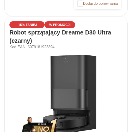
Dodaj do porównania
-15% TANIEJ
W PROMOCJI
Robot sprzątający Dreame D30 Ultra
(czarny)
Kod EAN: 6979181923894