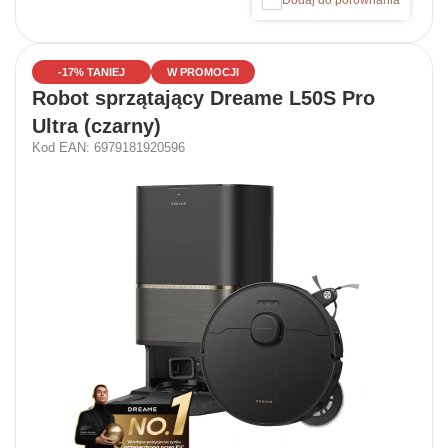
Dodaj do porównania
-17% TANIEJ
W PROMOCJI
Robot sprzątający Dreame L50S Pro
Ultra (czarny)
Kod EAN: 6979181920596