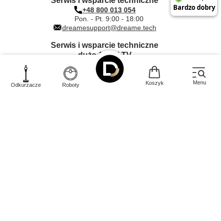
Serwis i wsparcie techniczne
+48 800 013 054
Pon. - Pt. 9:00 - 18:00
dreamesupport@dreame.tech
Serwis i wsparcie techniczne
duże AGD i TV
+48 612 000 203
Pon. - Pt. 9:00 - 17:00
dreame@quadra-net.com
Menu
Koszyk
Odkurzacze
Roboty
INNPRO Robert Błędowski sp. z o.
Rudzka
44-200
o.
,
65c
,
Rybnik
|
mail:
kontakt@dreame-polska.pl
|
telefon:
+48 668 517 816
|
NIP:
PL6423234719
|
KRS:
0000944160
W sklepie prezentujemy ceny brutto (z VAT).