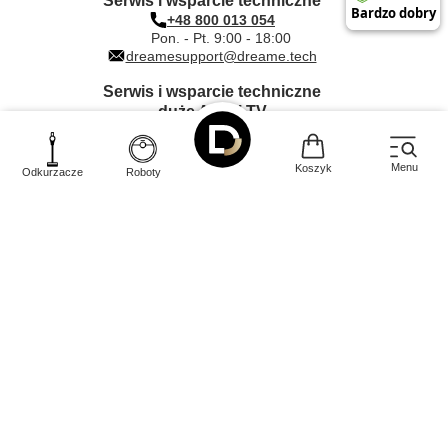
Serwis i wsparcie techniczne
+48 800 013 054
Pon. - Pt. 9:00 - 18:00
dreamesupport@dreame.tech
Serwis i wsparcie techniczne
duże AGD i TV
+48 612 000 203
Pon. - Pt. 9:00 - 17:00
dreame@quadra-net.com
Menu
Koszyk
Odkurzacze
Roboty
INNPRO Robert Błędowski sp. z o.
Rudzka
44-200
o.
,
65c
,
Rybnik
|
mail:
kontakt@dreame-polska.pl
|
telefon:
+48 668 517 816
|
NIP:
PL6423234719
|
KRS:
0000944160
W sklepie prezentujemy ceny brutto (z VAT).