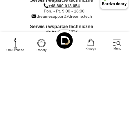
Serwis i wsparcie techniczne
+48 800 013 054
Pon. - Pt. 9:00 - 18:00
dreamesupport@dreame.tech
Serwis i wsparcie techniczne
duże AGD i TV
+48 612 000 203
Pon. - Pt. 9:00 - 17:00
dreame@quadra-net.com
Menu
Koszyk
Odkurzacze
Roboty
INNPRO Robert Błędowski sp. z o.
Rudzka
44-200
o.
,
65c
,
Rybnik
|
mail:
kontakt@dreame-polska.pl
|
telefon:
+48 668 517 816
|
NIP:
PL6423234719
|
KRS:
0000944160
W sklepie prezentujemy ceny brutto (z VAT).