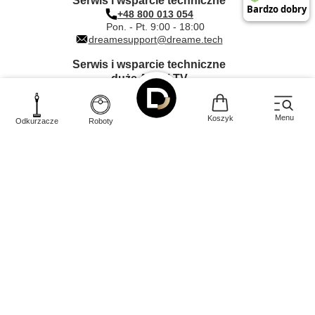
Serwis i wsparcie techniczne
+48 800 013 054
Pon. - Pt. 9:00 - 18:00
dreamesupport@dreame.tech
Serwis i wsparcie techniczne
duże AGD i TV
+48 612 000 203
Pon. - Pt. 9:00 - 17:00
dreame@quadra-net.com
Menu
Koszyk
Odkurzacze
Roboty
INNPRO Robert Błędowski sp. z o.
Rudzka
44-200
o.
,
65c
,
Rybnik
|
mail:
kontakt@dreame-polska.pl
|
telefon:
+48 668 517 816
|
NIP:
PL6423234719
|
KRS:
0000944160
W sklepie prezentujemy ceny brutto (z VAT).