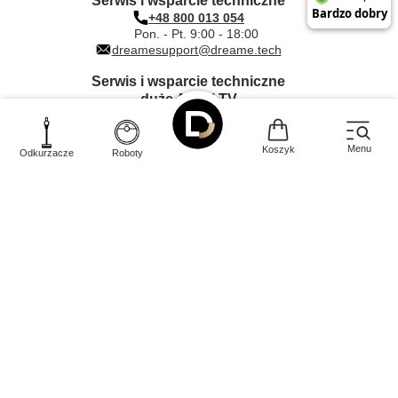
Serwis i wsparcie techniczne
+48 800 013 054
Pon. - Pt. 9:00 - 18:00
dreamesupport@dreame.tech
Serwis i wsparcie techniczne
duże AGD i TV
+48 612 000 203
Pon. - Pt. 9:00 - 17:00
dreame@quadra-net.com
Menu
Koszyk
Odkurzacze
Roboty
INNPRO Robert Błędowski sp. z o.
Rudzka
44-200
o.
,
65c
,
Rybnik
|
mail:
kontakt@dreame-polska.pl
|
telefon:
+48 668 517 816
|
NIP:
PL6423234719
|
KRS:
0000944160
W sklepie prezentujemy ceny brutto (z VAT).