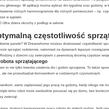
nu głównego. W aplikacji można wybrać dni tygodnia oraz godziny, w 
ustawienie różnych harmonogramów dla różnych pomieszczeń – np. częs
sze w sypialni.
ptymalną częstotliwość sprzą
ównie panele? W Dreamehome możesz dostosować częstotliwość sprzą
może sprzątać codziennie, natomiast na dywanach lepszym rozwiązani
 Rodziny z dziećmi czy zwierzętami z pewnością docenią częstsze sesje
robota sprzątającego
to nie tylko kwestia ustalenia dni i godzin sprzątania. To także spos
e, ale nie przeszkadzał domownikom w codziennych czynnościach.
ownikom, warto zaplanować jego pracę na godziny, kiedy nikogo nie m
Dzięki temu robot może swobodnie poruszać się po domu, bez konieczn
zy zwierząt.
utyna, dostosuj harmonogram pracy robota do stałych godzin. Jeśli r