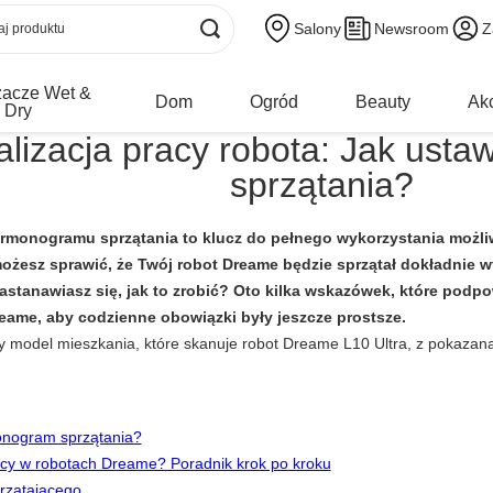
Salony
Newsroom
Z
zacze Wet &
Dom
Ogród
Beauty
Ak
Dry
lizacja pracy robota: Jak ust
sprzątania?
monogramu sprzątania to klucz do pełnego wykorzystania możliw
ożesz sprawić, że Twój robot Dreame będzie sprzątał dokładnie w
astanawiasz się, jak to zrobić? Oto kilka wskazówek, które podpow
ame, aby codzienne obowiązki były jeszcze prostsze.
onogram sprzątania?
cy w robotach Dreame? Poradnik krok po kroku
przątającego