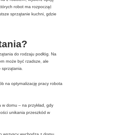
których robot ma rozpocząć
tsze sprzątanie kuchni, gdzie
tania?
tania do rodzaju podłóg. Na
em może być rzadsze, ale
 sprzątania.
ób na optymalizację pracy robota
a w domu – na przykład, gdy
ości unikania przeszkód w
ano wszyscy wychodzą z domu,