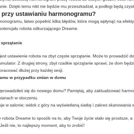
nie. Dzięki temu nikt nie będzie mu przeszkadzał, a podłogi będą czys
ć przy ustawianiu harmonogramu?
onogramu, łatwo popełnić kilka błędów, które mogą wpłynąć na efektyw
 potencjału robota odkurzającego Dreame.
 sprzątanie
est ustawienie robota na zbyt częste sprzątanie. Może to prowadzić d
mulator. Z drugiej strony, zbyt rzadkie sprzątanie sprawi, że dom będz
pracować dłużej przy każdej sesji.
gramu w przypadku zmian w domu
wprowadziłeś się do nowego domu? Pamiętaj, aby zaktualizować harm
mianach w otoczeniu.
obota Dreame to sposób na to, aby Twoje życie stało się prostsze, a 
li nie, to najlepszy moment, aby to zrobić!