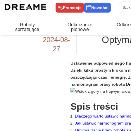
Promocje
Nowości
Roboty
Odkurzacze
Odkur
sprzątające
pionowe
Optyma
2024-08-
27
Ustawienie odpowiedniego har
Dzięki kilku prostym krokom m
oszczędzając czas i energię. Z
harmonogram pracy robota Dre
Spis treści
Dlaczego warto ustawić harm
Jak ustawić harmonogram pra
Optymalizacja pracy robota s