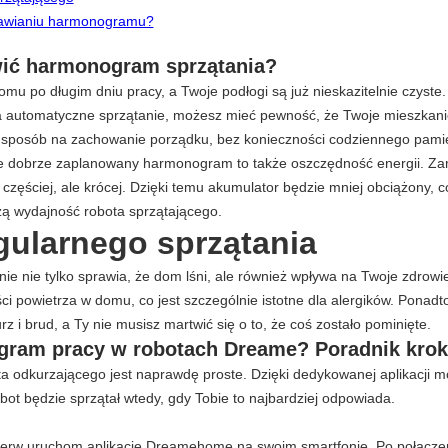
stawianiu harmonogramu?
wić harmonogram sprzątania?
mu po długim dniu pracy, a Twoje podłogi są już nieskazitelnie czyste
a automatyczne sprzątanie, możesz mieć pewność, że Twoje mieszkan
e i sposób na zachowanie porządku, bez konieczności codziennego pami
że dobrze zaplanowany harmonogram to także oszczędność energii. Zam
ł częściej, ale krócej. Dzięki temu akumulator będzie mniej obciążony, 
zą wydajność robota sprzątającego.
gularnego sprzątania
nie nie tylko sprawia, że dom lśni, ale również wpływa na Twoje zdrow
i powietrza w domu, co jest szczególnie istotne dla alergików. Ponadt
z i brud, a Ty nie musisz martwić się o to, że coś zostało pominięte.
gram pracy w robotach Dreame? Poradnik krok
 odkurzającego jest naprawdę proste. Dzięki dedykowanej aplikacji
obot będzie sprzątał wtedy, gdy Tobie to najbardziej odpowiada.
erw uruchom aplikację Dreamehome na swoim smartfonie. Po połączen