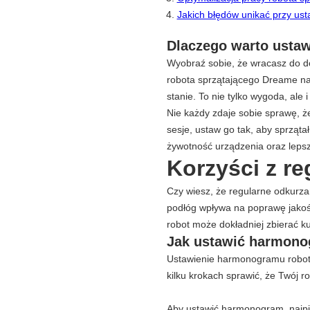
Jakich błędów unikać przy u
Dlaczego warto usta
Wyobraź sobie, że wracasz do do
robota sprzątającego Dreame n
stanie. To nie tylko wygoda, al
Nie każdy zdaje sobie sprawę, 
sesje, ustaw go tak, aby sprząta
żywotność urządzenia oraz leps
Korzyści z re
Czy wiesz, że regularne odkurza
podłóg wpływa na poprawę jakośc
robot może dokładniej zbierać kur
Jak ustawić harmono
Ustawienie harmonogramu robota
kilku krokach sprawić, że Twój r
Aby ustawić harmonogram, najpi