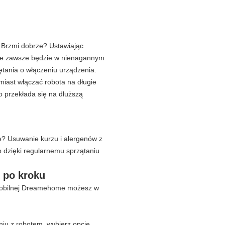
. Brzmi dobrze? Ustawiając
ie zawsze będzie w nienagannym
ętania o włączeniu urządzenia.
iast włączać robota na długie
co przekłada się na dłuższą
ie? Usuwanie kurzu i alergenów z
o dzięki regularnemu sprzątaniu
 po kroku
 mobilnej Dreamehome możesz w
iu z robotem, wybierz opcję