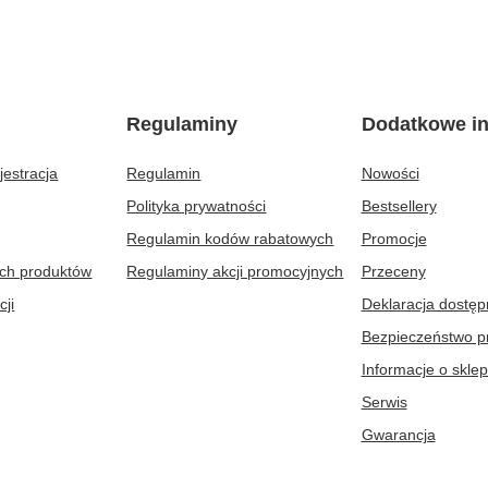
Regulaminy
Dodatkowe in
jestracja
Regulamin
Nowości
Polityka prywatności
Bestsellery
Regulamin kodów rabatowych
Promocje
ych produktów
Regulaminy akcji promocyjnych
Przeceny
cji
Deklaracja dostęp
Bezpieczeństwo p
Informacje o sklep
Serwis
Gwarancja
Dreame Polska