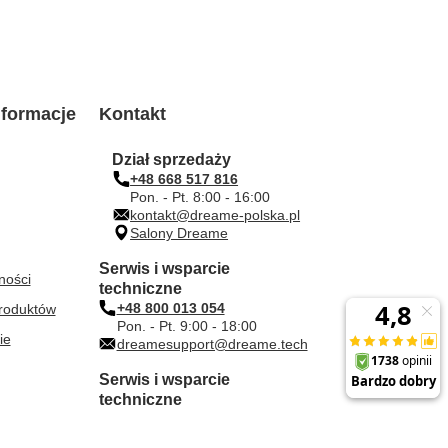
formacje
Kontakt
Dział sprzedaży
+48 668 517 816
Pon. - Pt. 8:00 - 16:00
kontakt@dreame-polska.pl
Salony Dreame
Serwis i wsparcie
ności
techniczne
+48 800 013 054
roduktów
Pon. - Pt. 9:00 - 18:00
ie
dreamesupport@dreame.tech
Serwis i wsparcie
techniczne
duże AGD i TV
+48 612 000 203