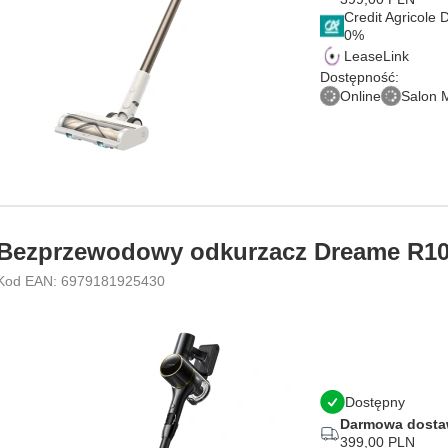
Credit Agricole
LeaseLink
Dostępność:
Online
Salon 
Bezprzewodowy odkurzacz Dreame R10S
Kod EAN: 6979181925430
Dostępny
Darmowa dost
399,00 PLN