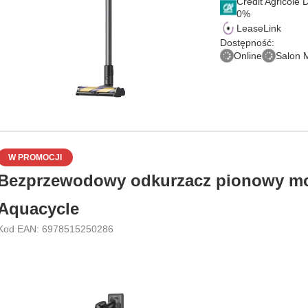
Credit Agricole
LeaseLink
Dostępność:
Online
Salon 
W PROMOCJI
Bezprzewodowy odkurzacz pionowy mo
Aquacycle
Kod EAN: 6978515250286