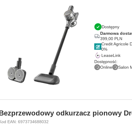
Dostępny
Darmowa dost
399,00 PLN
Credit Agricole
LeaseLink
Dostępność:
Online
Salon 
Bezprzewodowy odkurzacz pionowy D
Kod EAN: 6973734688032