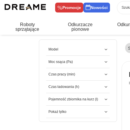
Promocje
Nowości
Roboty
Odkurzacze
Odkur
sprzątające
pionowe
Model
Moc ssąca (Pa)
Czas pracy (min)
Czas ładowania (h)
Pojemność zbiornika na kurz (l)
Pokaż tylko