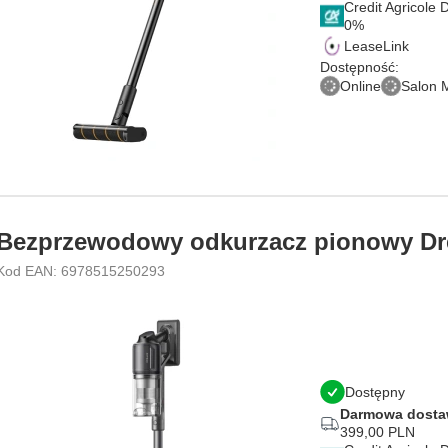
Credit Agricole
LeaseLink
Dostępność:
Online
Salon 
Bezprzewodowy odkurzacz pionowy Dr
Kod EAN: 6978515250293
Dostępny
Darmowa dost
399,00 PLN