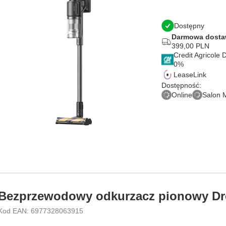
Dostępny
Darmowa dost
399,00 PLN
Credit Agricole
LeaseLink
Dostępność:
Online
Salon 
Bezprzewodowy odkurzacz pionowy D
Kod EAN: 6977328063915