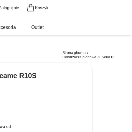
Koszyk
Zaloguj się
cesoria
Outlet
Strona główna
Odkurzacze pionowe
Seria R
reame R10S
awa
od