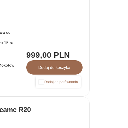
awa
od
999,00 PLN
Mokotów
Dodaj do koszyka
Dodaj do porównania
reame R20