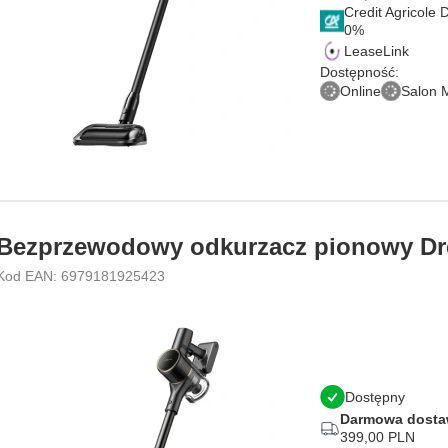
Credit Agricole
LeaseLink
Dostępność:
Online
Salon 
Bezprzewodowy odkurzacz pionowy Dr
Kod EAN: 6979181925423
Dostępny
Darmowa dost
399,00 PLN