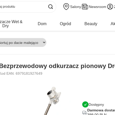
Salony
Newsroom
zacze Wet &
Dom
Ogród
Beauty
Ak
Dry
Bezprzewodowy odkurzacz pionowy D
Kod EAN: 6979181927649
Dostępny
Darmowa dost
399,00 PLN