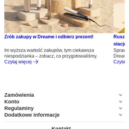
Zrób zakupy w Dreame i odbierz prezent!
Rusza 
stacjon
Im wyższa wartość zakupów, tym ciekawsza
Sprawdź
niespodzianka – zobacz, co przygotowaliśmy.
Dreame
Czytaj więcej
Czytaj 
Zamówienia
Konto
Regulaminy
Dodatkowe informacje
Kontakt