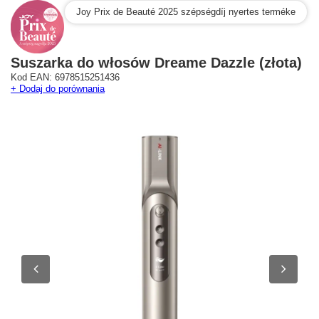
Joy Prix de Beauté 2025 szépségdíj nyertes terméke
Suszarka do włosów Dreame Dazzle (złota)
Westfield Mokotów
G City Targówek
Kod EAN: 6978515251436
Oficjalny Salon Dreame
Oficjalna Strefa Dreame 
+ Dodaj do porównania
ul. Wołoska 12
Targówek
02-675 Warszawa
dreame.targowek@geekstore.
+48 692 620 120
ul. Głębocka 15
03-287 Warszawa
Pokaż na mapie
Pokaż na mapie