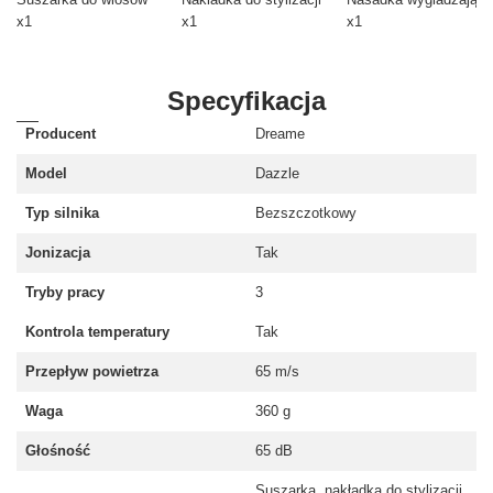
x1
x1
x1
Specyfikacja
Producent
Dreame
Model
Dazzle
Typ silnika
Bezszczotkowy
Jonizacja
Tak
Tryby pracy
3
Kontrola temperatury
Tak
Przepływ powietrza
65 m/s
Waga
360 g
Głośność
65 dB
Suszarka, nakładka do stylizacji,