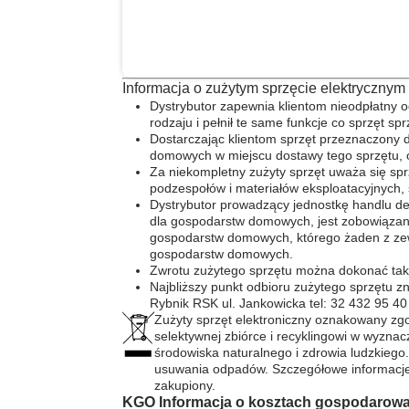
Informacja o zużytym sprzęcie elektrycznym 
Dystrybutor zapewnia klientom nieodpłatny 
rodzaju i pełnił te same funkcje co sprzęt s
Dostarczając klientom sprzęt przeznaczony
domowych w miejscu dostawy tego sprzętu, o 
Za niekompletny zużyty sprzęt uważa się sprz
podzespołów i materiałów eksploatacyjnych, 
Dystrybutor prowadzący jednostkę handlu d
dla gospodarstw domowych, jest zobowiązany 
gospodarstw domowych, którego żaden z ze
gospodarstw domowych.
Zwrotu zużytego sprzętu można dokonać takż
Najbliższy punkt odbioru zużytego sprzętu zn
Rybnik RSK ul. Jankowicka tel: 32 432 95 40
Zużyty sprzęt elektroniczny oznakowany zg
selektywnej zbiórce i recyklingowi w wyz
środowiska naturalnego i zdrowia ludzkiego
usuwania odpadów. Szczegółowe informacje 
zakupiony.
KGO Informacja o kosztach gospodarowa