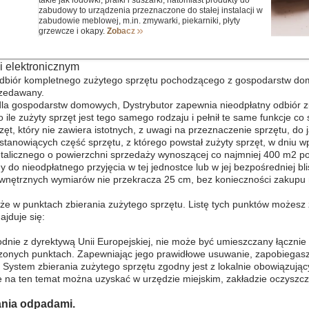
takie jak lodówki, pralki i suszarki, natomiast produkty do
zabudowy to urządzenia przeznaczone do stałej instalacji w
zabudowie meblowej, m.in. zmywarki, piekarniki, płyty
grzewcze i okapy.
Zobacz
i elektronicznym
odbiór kompletnego zużytego sprzętu pochodzącego z gospodarstw domo
przedawany.
 dla gospodarstw domowych, Dystrybutor zapewnia nieodpłatny odbiór
ile zużyty sprzęt jest tego samego rodzaju i pełnił te same funkcje co
ęt, który nie zawiera istotnych, z uwagi na przeznaczenie sprzętu, do 
stanowiących część sprzętu, z którego powstał zużyty sprzęt, w dniu 
etalicznego o powierzchni sprzedaży wynoszącej co najmniej 400 m2 
do nieodpłatnego przyjęcia w tej jednostce lub w jej bezpośredniej b
wnętrznych wymiarów nie przekracza 25 cm, bez konieczności zakupu
e w punktach zbierania zużytego sprzętu. Listę tych punktów możesz 
ajduje się:
odnie z dyrektywą Unii Europejskiej, nie może być umieszczany łączn
naczonych punktach. Zapewniając jego prawidłowe usuwanie, zapobieg
. System zbierania zużytego sprzętu zgodny jest z lokalnie obowiązuj
na ten temat można uzyskać w urzędzie miejskim, zakładzie oczyszczan
nia odpadami.