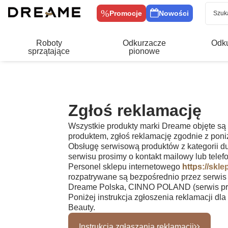
Promocje
Nowości
Roboty
Odkurzacze
Odk
sprzątające
pionowe
Zgłoś reklamację
Wszystkie produkty marki Dreame objęte są
produktem, zgłoś reklamację zgodnie z pon
Obsługę serwisową produktów z kategorii d
serwisu prosimy o kontakt mailowy lub telef
Personel sklepu internetowego
https://skl
rozpatrywane są bezpośrednio przez serwis
Dreame Polska, CINNO POLAND (serwis prod
Poniżej instrukcja zgłoszenia reklamacji dla 
Beauty
.
Instrukcja zgłaszania reklamacji