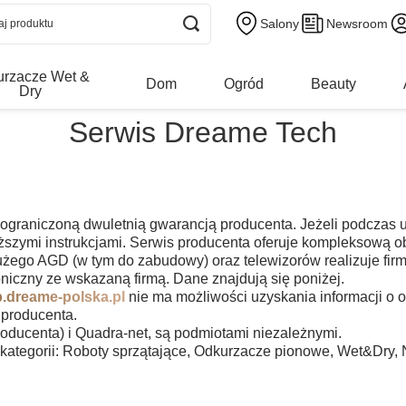
Salony
Newsroom
urzacze Wet &
Dom
Ogród
Beauty
Dry
Serwis Dreame Tech
 ograniczoną dwuletnią gwarancją producenta. Jeżeli podczas
iższymi instrukcjami. Serwis producenta oferuje kompleksową 
użego AGD (w tym do zabudowy) oraz telewizorów realizuje fir
oniczny ze wskazaną firmą. Dane znajdują się poniżej.
ep.dreame-polska.pl
nie ma możliwości uzyskania informacji o 
 producenta.
ucenta) i Quadra-net, są podmiotami niezależnymi.
kategorii:
Roboty sprzątające
,
Odkurzacze pionowe
,
Wet&Dry
,