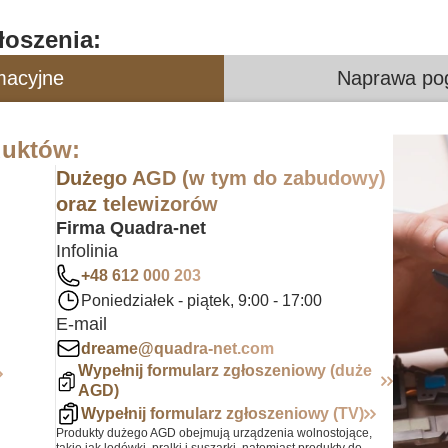
łoszenia:
macyjne
Naprawa po
duktów:
Dużego AGD (w tym do zabudowy)
oraz telewizorów
Firma Quadra-net
Infolinia
+48 612 000 203
Poniedziałek - piątek, 9:00 - 17:00
E-mail
dreame@quadra-net.com
Wypełnij formularz zgłoszeniowy (duże
AGD)
Wypełnij formularz zgłoszeniowy (TV)
Produkty dużego AGD obejmują urządzenia wolnostojące,