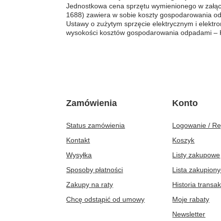
Jednostkowa cena sprzętu wymienionego w załączni
1688) zawiera w sobie koszty gospodarowania od
Ustawy o zużytym sprzęcie elektrycznym i elektr
wysokości kosztów gospodarowania odpadami – KG
Zamówienia
Konto
Status zamówienia
Logowanie / Re
Kontakt
Koszyk
Wysyłka
Listy zakupowe
Sposoby płatności
Lista zakupion
Zakupy na raty
Historia transak
Chcę odstąpić od umowy
Moje rabaty
Newsletter