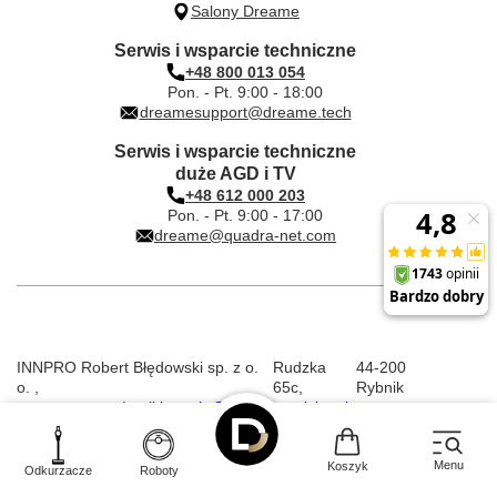
Salony Dreame
Serwis i wsparcie techniczne
+48 800 013 054
Pon. - Pt. 9:00 - 18:00
dreamesupport@dreame.tech
Serwis i wsparcie techniczne
duże AGD i TV
+48 612 000 203
Pon. - Pt. 9:00 - 17:00
dreame@quadra-net.com
INNPRO Robert Błędowski sp. z o.
Rudzka
44-200
o.
,
65c
,
Rybnik
|
mail:
kontakt@dreame-polska.pl
|
telefon:
+48 668 517 816
|
NIP:
PL6423234719
|
KRS:
0000944160
Menu
Koszyk
Odkurzacze
Roboty