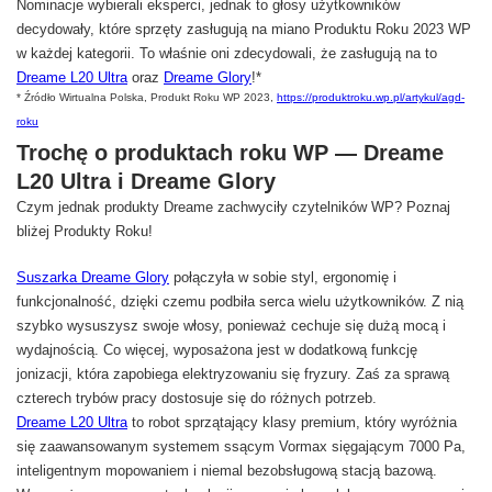
Nominacje wybierali eksperci, jednak to głosy użytkowników
decydowały, które sprzęty zasługują na miano Produktu Roku 2023 WP
w każdej kategorii. To właśnie oni zdecydowali, że zasługują na to
Dreame L20 Ultra
oraz
Dreame Glory
!*
* Źródło Wirtualna Polska, Produkt Roku WP 2023,
https://produktroku.wp.pl/artykul/agd-
roku
Trochę o produktach roku WP — Dreame
L20 Ultra i Dreame Glory
Czym jednak produkty Dreame zachwyciły czytelników WP? Poznaj
bliżej Produkty Roku!
Suszarka Dreame Glory
połączyła w sobie styl, ergonomię i
funkcjonalność, dzięki czemu podbiła serca wielu użytkowników. Z nią
szybko wysuszysz swoje włosy, ponieważ cechuje się dużą mocą i
wydajnością. Co więcej, wyposażona jest w dodatkową funkcję
jonizacji, która zapobiega elektryzowaniu się fryzury. Zaś za sprawą
czterech trybów pracy dostosuje się do różnych potrzeb.
Dreame L20 Ultra
to robot sprzątający klasy premium, który wyróżnia
się zaawansowanym systemem ssącym Vormax sięgającym 7000 Pa,
inteligentnym mopowaniem i niemal bezobsługową stacją bazową.