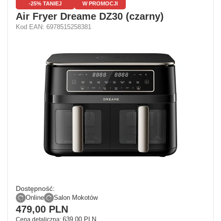
-25% TANIEJ
W PROMOCJI
Air Fryer Dreame DZ30 (czarny)
Kod EAN: 6978515258381
Dostępność:
Online
Salon Mokotów
479,00 PLN
639,00 PLN
Cena detaliczna: