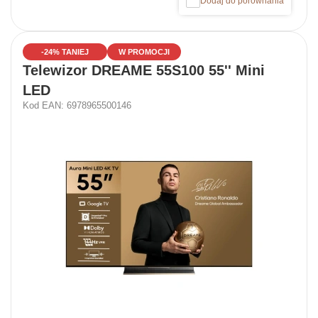
Dodaj do porównania
-24% TANIEJ
W PROMOCJI
Telewizor DREAME 55S100 55'' Mini
LED
Kod EAN: 6978965500146