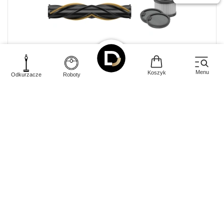
Menu
Koszyk
Odkurzacze
Roboty
Dostępność:
Online
Salon Mokotów
249,00 PLN
Dodaj do koszyka
Dodaj do porównania
Szczotka i filtr do Dreame H12 Pro
Flexreach/H13 FlexReach/H15/H15 Pro
Kod EAN: 6977328064172