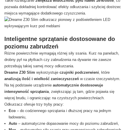
Takie rozwiązanie
zwiększa widoczność pyłu nawet 16-krotnie
, co
pozwala dokładniej kontrolować efekty odkurzania i szybciej dostrzec
miejsca wymagające dodatkowego czyszczenia.
Inteligentne sprzątanie dostosowane do
poziomu zabrudzeń
Różne powierzchnie wymagają różnej siły ssania. Kurz na panelach,
drobny pył na płytkach czy zabrudzenia na dywanie nie zawsze
potrzebują takiej samej mocy odkurzania.
Dreame Z30 Slim
wykorzystuje
czujniki podczerwieni
, które
analizują ilość i wielkość zanieczyszczeń
w czasie rzeczywistym.
Na tej podstawie urządzenie
automatycznie dostosowuje
intensywność sprzątania
, zwiększając ją tam, gdzie pojawia się
więcej brudu, i ograniczając na czystszych powierzchniach.
Odkurzacz oferuje trzy tryby pracy:
Eco
– do codziennego sprzątania i dłuższej pracy na jednym
ładowaniu,
Auto
– automatyczne dopasowanie mocy do poziomu zabrudzeń,
Max
– maksymalna siła ssania przy wymagających zabrudzeniach.