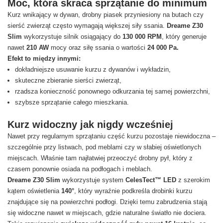
Moc, która skraca sprzątanie do minimum
Kurz wnikający w dywan, drobny piasek przyniesiony na butach czy
sierść zwierząt często wymagają większej siły ssania.
Dreame Z30
Slim
wykorzystuje silnik osiągający do
130 000 RPM
, który generuje
nawet
210 AW
mocy oraz siłę ssania o wartości
24 000 Pa.
Efekt to między innymi:
dokładniejsze usuwanie kurzu z dywanów i wykładzin,
skuteczne zbieranie sierści zwierząt,
rzadsza konieczność ponownego odkurzania tej samej powierzchni,
szybsze sprzątanie całego mieszkania.
Kurz widoczny jak nigdy wcześniej
Nawet przy regularnym sprzątaniu część kurzu pozostaje niewidoczna –
szczególnie przy listwach, pod meblami czy w słabiej oświetlonych
miejscach. Właśnie tam najłatwiej przeoczyć drobny pył, który z
czasem ponownie osiada na podłogach i meblach.
Dreame Z30 Slim
wykorzystuje system
CelesTect™ LED
z szerokim
kątem oświetlenia
140°
, który wyraźnie podkreśla drobinki kurzu
znajdujące się na powierzchni podłogi. Dzięki temu zabrudzenia stają
się widoczne nawet w miejscach, gdzie naturalne światło nie dociera.