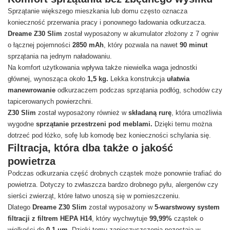
Sprzątanie większego mieszkania lub domu często oznacza
konieczność przerwania pracy i ponownego ładowania odkurzacza.
Dreame Z30 Slim
został wyposażony w akumulator złożony z 7 ogniw
o łącznej pojemności
2850 mAh
, który pozwala na nawet
90 minut
sprzątania na jednym naładowaniu.
Na komfort użytkowania wpływa także niewielka waga jednostki
głównej, wynosząca około
1,5 kg.
Lekka konstrukcja
ułatwia
manewrowanie
odkurzaczem podczas sprzątania podłóg, schodów czy
tapicerowanych powierzchni.
Z30 Slim
został wyposażony również w
składaną rurę
, która umożliwia
wygodne
sprzątanie przestrzeni pod meblami.
Dzięki temu można
dotrzeć pod łóżko, sofę lub komodę bez konieczności schylania się.
Filtracja, która dba także o jakość
powietrza
Podczas odkurzania część drobnych cząstek może ponownie trafiać do
powietrza. Dotyczy to zwłaszcza bardzo drobnego pyłu, alergenów czy
sierści zwierząt, które łatwo unoszą się w pomieszczeniu.
Dlatego
Dreame Z30 Slim
został wyposażony w
5-warstwowy system
filtracji z filtrem HEPA H14
, który wychwytuje
99,99%
cząstek o
wielkości do
0,1 μm
. Dzięki temu zanieczyszczenia pozostają w