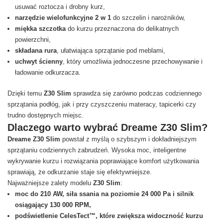
usuwać roztocza i drobny kurz,
narzędzie wielofunkcyjne 2 w 1
do szczelin i narożników,
miękka szczotka
do kurzu przeznaczona do delikatnych
powierzchni,
składana rura
, ułatwiająca sprzątanie pod meblami,
uchwyt ścienny
, który umożliwia jednoczesne przechowywanie i
ładowanie odkurzacza.
Dzięki temu
Z30 Slim
sprawdza się zarówno podczas codziennego
sprzątania podłóg, jak i przy czyszczeniu materacy, tapicerki czy
trudno dostępnych miejsc.
Dlaczego warto wybrać Dreame Z30 Slim?
Dreame Z30 Slim
powstał z myślą o szybszym i dokładniejszym
sprzątaniu codziennych zabrudzeń. Wysoka moc, inteligentne
wykrywanie kurzu i rozwiązania poprawiające komfort użytkowania
sprawiają, że odkurzanie staje się efektywniejsze.
Najważniejsze zalety modelu
Z30 Slim
:
moc do 210 AW, siła ssania na poziomie 24 000 Pa i silnik
osiągający 130 000 RPM,
podświetlenie CelesTect™, które zwiększa widoczność kurzu