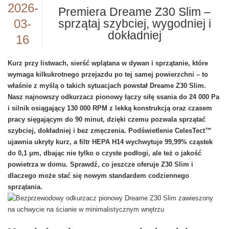
2026-
Premiera Dreame Z30 Slim –
03-
sprzątaj szybciej, wygodniej i
dokładniej
16
Kurz przy listwach, sierść wplątana w dywan i sprzątanie, które
wymaga kilkukrotnego przejazdu po tej samej powierzchni – to
właśnie z myślą o takich sytuacjach powstał Dreame Z30 Slim.
Nasz najnowszy odkurzacz pionowy łączy siłę ssania do 24 000 Pa
i silnik osiągający 130 000 RPM z lekką konstrukcją oraz czasem
pracy sięgającym do 90 minut, dzięki czemu pozwala sprzątać
szybciej, dokładniej i bez zmęczenia. Podświetlenie CelesTect™
ujawnia ukryty kurz, a filtr HEPA H14 wychwytuje 99,99% cząstek
do 0,1 μm, dbając nie tylko o czyste podłogi, ale też o jakość
powietrza w domu. Sprawdź, co jeszcze oferuje Z30 Slim i
dlaczego może stać się nowym standardem codziennego
sprzątania.