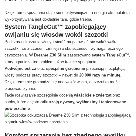
Dzięki temu sprzątanie staje się efektywniejsze, a energia akumulatora
wykorzystywana jest dokładnie tam, gdzie trzeba.
System TangleCut™ zapobiegający
owijaniu się włosów wokół szczotki
Podczas odkurzania włosy i sierść mogą owijać się wokół wałka
szczotki, co z czasem zmniejsza skuteczność i wymaga ręcznego
czyszczenia. W
Dreame Z30 Slim
zastosowano
system TangleCut™
,
który ogranicza ten problem już w trakcie sprzątania.
Podwójne ostrza
oraz
specjalne grzebienie
przecinają i rozplątują
włosy podczas pracy szczotki – nawet do
20 000 razy na minutę
.
Dzięki temu nie gromadzą się one wokół wałka, a szczotka może
pracować płynnie.
Takie rozwiązanie szczególnie docenią
właściciele zwierząt
oraz
osoby, które często
odkurzają dywany, wykładziny i tapicerowane
powierzchnie
.
Komfort sprzątania bez zbędnego wysiłku