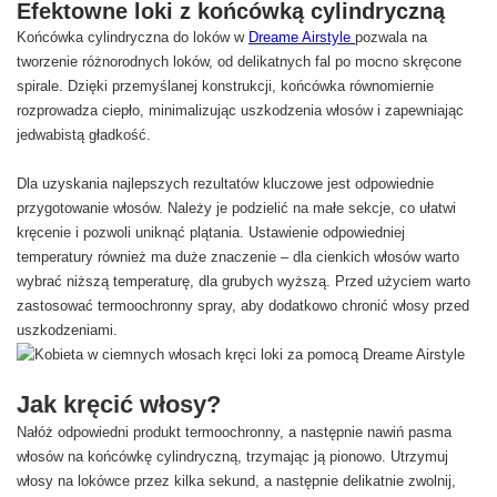
Efektowne loki z końcówką cylindryczną
Końcówka cylindryczna do loków w
Dreame Airstyle
pozwala na
tworzenie różnorodnych loków, od delikatnych fal po mocno skręcone
spirale. Dzięki przemyślanej konstrukcji, końcówka równomiernie
rozprowadza ciepło, minimalizując uszkodzenia włosów i zapewniając
jedwabistą gładkość.
Dla uzyskania najlepszych rezultatów kluczowe jest odpowiednie
przygotowanie włosów. Należy je podzielić na małe sekcje, co ułatwi
kręcenie i pozwoli uniknąć plątania. Ustawienie odpowiedniej
temperatury również ma duże znaczenie – dla cienkich włosów warto
wybrać niższą temperaturę, dla grubych wyższą. Przed użyciem warto
zastosować termoochronny spray, aby dodatkowo chronić włosy przed
uszkodzeniami.
Jak kręcić włosy?
Nałóż odpowiedni produkt termoochronny, a następnie nawiń pasma
włosów na końcówkę cylindryczną, trzymając ją pionowo. Utrzymuj
włosy na lokówce przez kilka sekund, a następnie delikatnie zwolnij,