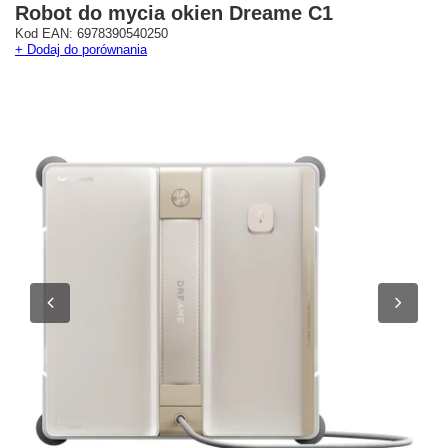
Robot do mycia okien Dreame C1
Kod EAN: 6978390540250
+ Dodaj do porównania
Westfield Mokotów
G City Targówek
Oficjalny Salon Dreame
Oficjalna Strefa Dreame 
ul. Wołoska 12
Targówek
02-675 Warszawa
dreame.targowek@geekstore.
+48 692 620 120
ul. Głębocka 15
03-287 Warszawa
Pokaż na mapie
Pokaż na mapie