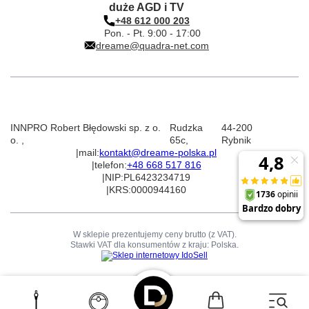
duże AGD i TV
+48 612 000 203
Pon. - Pt. 9:00 - 17:00
dreame@quadra-net.com
INNPRO Robert Błędowski sp. z o.
Rudzka
44-200
o.
,
65c
,
Rybnik
|
mail:
kontakt@dreame-polska.pl
|
telefon:
+48 668 517 816
|
NIP:
PL6423234719
|
KRS:
0000944160
W sklepie prezentujemy ceny brutto (z VAT).
Stawki VAT dla konsumentów z kraju:
Polska
.