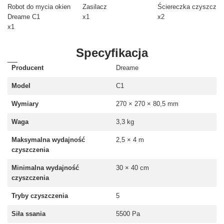
Robot do mycia okien
Zasilacz
Ściereczka czyszcząc
Dreame C1
x1
x2
x1
Specyfikacja
Producent
Dreame
Model
C1
Wymiary
270 × 270 × 80,5 mm
Waga
3,3 kg
Maksymalna wydajność
2,5 × 4 m
czyszczenia
Minimalna wydajność
30 × 40 cm
czyszczenia
Tryby czyszczenia
5
Siła ssania
5500 Pa