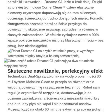
narożniki i krawędzie – Dreame C1 idzie o krok dalej. Dzięki
autorskiej technologii CornerClean™ cztery elastyczne
elementy czyszczące dopasowują się do ram okiennych,
docierając ściereczką do trudno dostępnych miejsc. Ponadto
zintegrowana szczotka narożna ściśle przylega do
powierzchni, skutecznie usuwając zabrudzenia również w
ciasnych zakamarkach. W efekcie zyskujesz nawet o 90%
lepsze pokrycie narożników niż przy klasycznym myciu – bez
smug, bez niedociągnięć.
Skuteczne nawilżanie, perfekcyjny efekt
Technologia Dual-Spray, zbiornik na wodę o pojemności 80
ml i system Moisture Clean to przepis na równomiernie
wilgotną powierzchnię i czyszczenie bez smug. Robot sam
reguluje częstotliwość rozpylania, dostosowując ją do
poziomu zabrudzenia, a ściereczka z mieszanki mikrofibry
dba o to, aby płyn nie kapał i nie pozostawiał osadów.
Możesz liczyć na około 60 minut efektywnej pracy na jednym