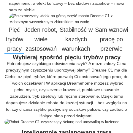
napełnieniu, a efekt końcowy – bez śladów i zacieków – mówi
sam za siebie.
Pięć
Jeden robot,
Stabilność w
Sam wznowi
trybów
wiele
każdych
pracę po
pracy
zastosowań
warunkach
przerwie
Wybieraj spośród pięciu trybów pracy
Potrzebujesz szybkiego odświeżenia szyb? A może zależy Ci na
precyzyjnym czyszczeniu uporczywej plamy? Dreame C1 ma dla
Ciebie aż pięć trybów, które pozwolą Ci dostosować jego pracę do
Twoich oczekiwań! W aplikacji Dreamehome możesz wybrać
pełne mycie, czyszczenie krawędzi, punktowe usuwanie
zabrudzeń, tryb strefowy lub ręczne sterowanie. Dzięki temu
dopasujesz działanie robota do każdej sytuacji – bez względu na
to, czy chcesz szybko pozbyć się odcisków palców, czy zadbać o
lśniące okna przed świętami.
Inteligentnie zaplanowana trasa