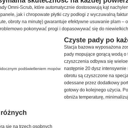
ymalna skuteczność na każdej powier
dy Omni-Scrub, które automatycznie dostosowują kąt nachylenia
panele, jak i chropowate płytki czy podłogi z wyczuwalną fakt
te, obroty na minutę) gwarantuje efektywne usuwanie plam – 
oblemowo pokonywać progi i dopasowywać się do niewielkich
Czyste pady po ka
Stacja bazowa wyposażona zos
pady mopujące gorącą wodą o 
czyszczenia odbywa się wieloe
następnie 20 dysz intensywnie 
obrotu są czyszczone na specja
odessane przez dodatkowy port 
gotowy do kolejnego użycia. P
obniża temperaturę, minimalizu
 różnych
ra się na trzech osobnych