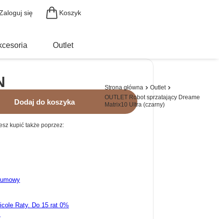
Koszyk
Zaloguj się
kcesoria
Outlet
N
Strona główna
Outlet
OUTLET Robot sprzatający Dreame
Dodaj do koszyka
Matrix10 Ultra (czarny)
sz kupić także poprzez:
d umowy
ricole Raty.
k.