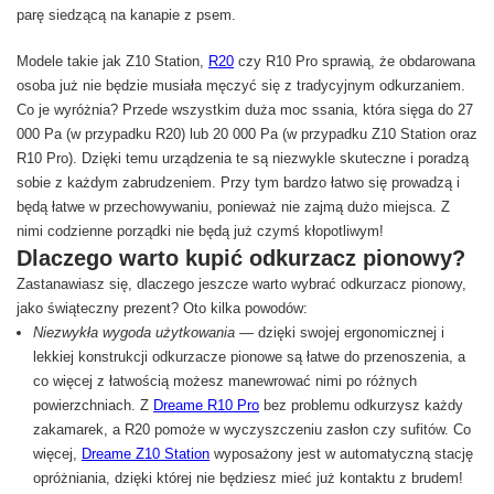
Modele takie jak Z10 Station,
R20
czy R10 Pro sprawią, że obdarowana
osoba już nie będzie musiała męczyć się z tradycyjnym odkurzaniem.
Co je wyróżnia? Przede wszystkim duża moc ssania, która sięga do 27
000 Pa (w przypadku R20) lub 20 000 Pa (w przypadku Z10 Station oraz
R10 Pro). Dzięki temu urządzenia te są niezwykle skuteczne i poradzą
sobie z każdym zabrudzeniem. Przy tym bardzo łatwo się prowadzą i
będą łatwe w przechowywaniu, ponieważ nie zajmą dużo miejsca. Z
nimi codzienne porządki nie będą już czymś kłopotliwym!
Dlaczego warto kupić odkurzacz pionowy?
Zastanawiasz się, dlaczego jeszcze warto wybrać odkurzacz pionowy,
jako świąteczny prezent? Oto kilka powodów:
Niezwykła wygoda użytkowania
— dzięki swojej ergonomicznej i
lekkiej konstrukcji odkurzacze pionowe są łatwe do przenoszenia, a
co więcej z łatwością możesz manewrować nimi po różnych
powierzchniach. Z
Dreame R10 Pro
bez problemu odkurzysz każdy
zakamarek, a R20 pomoże w wyczyszczeniu zasłon czy sufitów. Co
więcej,
Dreame Z10 Station
wyposażony jest w automatyczną stację
opróżniania, dzięki której nie będziesz mieć już kontaktu z brudem!