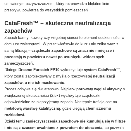
CataFresh™ – skuteczna neutralizacja
zapachów
Zapach karmy, kuwety czy wilgotnej sierści to element codzienności w
domu ze zwierzętami. W przeciwieństwie do kurzu nie znika wraz z
samą filtracją –
cząsteczki zapachowe są znacznie mniejsze i
pozostają w powietrzu nawet po usunięciu widocznych
zanieczyszczeń.
Dlatego
Dreame Furcatch FP10
wykorzystuje
system CataFresh™
,
który został zaprojektowany z myślą o rzeczywistej
neutralizacji
zapachów, a nie ich maskowaniu.
Proces odbywa się dwuetapowo. Najpierw
porowaty węgiel aktywny
o
zwiększonej skuteczności (2,5×) wychwytuje cząsteczki
odpowiedzialne za nieprzyjemny zapach. Następnie trafiają one na
metalową warstwę katalityczną
, gdzie ulegają
chemicznemu
rozkładowi.
Dzięki temu
zanieczyszczenia zapachowe nie kumulują się w filtrze
i nie są z czasem uwalniane z powrotem do otoczenia,
co pozwala