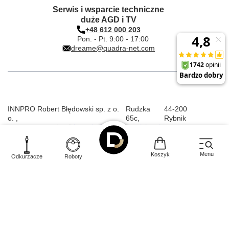
Serwis i wsparcie techniczne
duże AGD i TV
+48 612 000 203
Pon. - Pt. 9:00 - 17:00
dreame@quadra-net.com
INNPRO Robert Błędowski sp. z o.
Rudzka
44-200
o.
,
65c
,
Rybnik
|
mail:
kontakt@dreame-polska.pl
|
telefon:
+48 668 517 816
|
NIP:
PL6423234719
|
KRS:
0000944160
Menu
Koszyk
Odkurzacze
Roboty
W sklepie prezentujemy ceny brutto (z VAT).
Stawki VAT dla konsumentów z kraju:
Polska
.