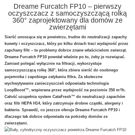
Dreame Furcatch FP10 – pierwszy
oczyszczacz z samoczyszczącą rolką
360° zaprojektowany dla domów ze
zwierzętami
Sierść unosząca się w powietrzu, trudne do neutralizacji zapachy
kuwety i oczyszczacz, który po kilku dniach traci wydajność przez
zapchany filtr – to problemy dobrze znane właścicielom zwierząt.
Dreame Furcatch FP10 powstał właśnie po to, żeby je rozwiązać.
Zamiast polegać wyłącznie na filtracji, wykorzystuje
samoczyszczącą rolkę 360°, która zbiera sierść do osobnego
pojemnika i zapobiega zatykaniu filtra. Za skuteczne
wychwytywanie zanieczyszczeń odpowiada technologia
LoopBoost™, wspierana przez wydajność na poziomie 350 m³/h.
Całość uzupełnia system CataFresh™ do neutralizacji zapachów
oraz filtr HEPA H14, który zatrzymuje drobne cząstki, alergeny i
bakterie. Sprawdź, co jeszcze oferuje Dreame Furcatch FP10 i
dlaczego tak dobrze odpowiada na potrzeby domów ze
zwierzętami.