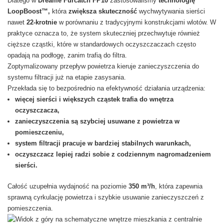
Dlatego w
Dreame Furcatch FP10
zastosowaliśmy
technologię
LoopBoost™,
która
zwiększa skuteczność
wychwytywania sierści
nawet
22-krotnie
w porównaniu z tradycyjnymi konstrukcjami wlotów. W
praktyce oznacza to, że system skuteczniej przechwytuje również
cięższe cząstki, które w standardowych oczyszczaczach często
opadają na podłogę, zanim trafią do filtra.
Zoptymalizowany przepływ powietrza kieruje zanieczyszczenia do
systemu filtracji już na etapie zasysania.
Przekłada się to bezpośrednio na efektywność działania urządzenia:
więcej sierści i większych cząstek trafia do wnętrza
oczyszczacza,
zanieczyszczenia są szybciej usuwane z powietrza w
pomieszczeniu,
system filtracji pracuje w bardziej stabilnych warunkach,
oczyszczacz lepiej radzi sobie z codziennym nagromadzeniem
sierści.
Całość uzupełnia wydajność na poziomie
350 m³/h
, która zapewnia
sprawną cyrkulację powietrza i szybkie usuwanie zanieczyszczeń z
pomieszczenia.