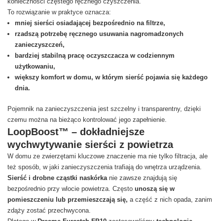
konieczności częstego ręcznego czyszczenia.
To rozwiązanie w praktyce oznacza:
mniej sierści osiadającej bezpośrednio na filtrze,
rzadszą potrzebę ręcznego usuwania nagromadzonych
zanieczyszczeń,
bardziej stabilną pracę oczyszczacza w codziennym
użytkowaniu,
większy komfort w domu, w którym sierść pojawia się każdego
dnia.
Pojemnik na zanieczyszczenia jest szczelny i transparentny, dzięki
czemu można na bieżąco kontrolować jego zapełnienie.
LoopBoost™ – dokładniejsze
wychwytywanie sierści z powietrza
W domu ze zwierzętami kluczowe znaczenie ma nie tylko filtracja, ale
też sposób, w jaki zanieczyszczenia trafiają do wnętrza urządzenia.
Sierść i drobne cząstki naskórka
nie zawsze znajdują się
bezpośrednio przy wlocie powietrza. Często
unoszą się w
pomieszczeniu lub przemieszczają się,
a część z nich opada, zanim
zdąży zostać przechwycona.