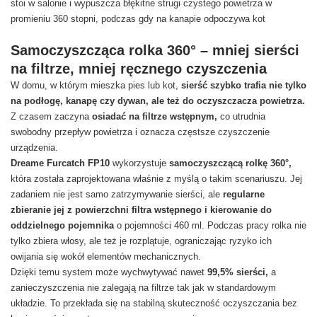
Samoczyszcząca rolka 360° – mniej sierści
na filtrze, mniej ręcznego czyszczenia
W domu, w którym mieszka pies lub kot,
sierść szybko trafia nie tylko
na podłogę, kanapę czy dywan, ale też do oczyszczacza powietrza.
Z czasem zaczyna
osiadać na filtrze wstępnym,
co utrudnia
swobodny przepływ powietrza i oznacza częstsze czyszczenie
urządzenia.
Dreame Furcatch FP10
wykorzystuje
samoczyszczącą rolkę 360°,
która została zaprojektowana właśnie z myślą o takim scenariuszu. Jej
zadaniem nie jest samo zatrzymywanie sierści, ale
regularne
zbieranie jej z powierzchni filtra wstępnego i kierowanie do
oddzielnego pojemnika
o pojemności 460 ml. Podczas pracy rolka nie
tylko zbiera włosy, ale też je rozplątuje, ograniczając ryzyko ich
owijania się wokół elementów mechanicznych.
Dzięki temu system może wychwytywać nawet
99,5% sierści,
a
zanieczyszczenia nie zalegają na filtrze tak jak w standardowym
układzie. To przekłada się na stabilną skuteczność oczyszczania bez