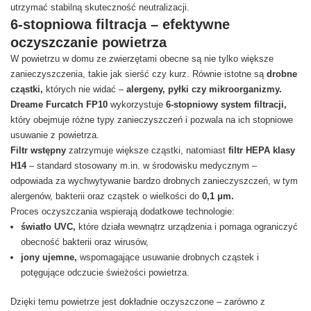
utrzymać stabilną skuteczność neutralizacji.
6-stopniowa filtracja – efektywne
oczyszczanie powietrza
W powietrzu w domu ze zwierzętami obecne są nie tylko większe
zanieczyszczenia, takie jak sierść czy kurz. Równie istotne są
drobne
cząstki,
których nie widać –
alergeny, pyłki czy mikroorganizmy.
Dreame Furcatch FP10
wykorzystuje
6-stopniowy system filtracji,
który obejmuje różne typy zanieczyszczeń i pozwala na ich stopniowe
usuwanie z powietrza.
Filtr wstępny
zatrzymuje większe cząstki, natomiast
filtr HEPA klasy
H14
– standard stosowany m.in. w środowisku medycznym –
odpowiada za wychwytywanie bardzo drobnych zanieczyszczeń, w tym
alergenów, bakterii oraz cząstek o wielkości do
0,1 μm.
Proces oczyszczania wspierają dodatkowe technologie:
światło UVC,
które działa wewnątrz urządzenia i pomaga ograniczyć
obecność bakterii oraz wirusów,
jony ujemne,
wspomagające usuwanie drobnych cząstek i
potęgujące odczucie świeżości powietrza.
Dzięki temu powietrze jest dokładnie oczyszczone – zarówno z