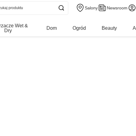
Salony
Newsroom
rzacze Wet &
Dom
Ogród
Beauty
A
Dry