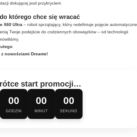
do którego chce się wracać
e X60 Ultra
– robot sprzątający, który redefiniuje pojęcie automatyczn
enią Twoje podejście do codziennych obowiązków – od technologii
mówiliśmy.
lutego
.
co z nowościami Dreame!
rótce start promocji…
00
00
00
GODZIN
MINUT
SEKUND