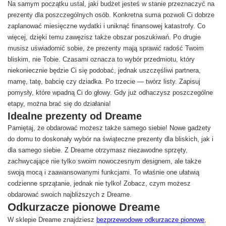
Na samym początku ustal, jaki budżet jesteś w stanie przeznaczyć na
prezenty dla poszczególnych osób. Konkretna suma pozwoli Ci dobrze
zaplanować miesięczne wydatki i uniknąć finansowej katastrofy. Co
więcej, dzięki temu zawęzisz także obszar poszukiwań. Po drugie
musisz uświadomić sobie, że prezenty mają sprawić radość Twoim
bliskim, nie Tobie. Czasami oznacza to wybór przedmiotu, który
niekoniecznie będzie Ci się podobać, jednak uszczęśliwi partnera,
mamę, tatę, babcię czy dziadka. Po trzecie — twórz listy. Zapisuj
pomysły, które wpadną Ci do głowy. Gdy już odhaczysz poszczególne
etapy, można brać się do działania!
Idealne prezenty od Dreame
Pamiętaj, że obdarować możesz także samego siebie! Nowe gadżety
do domu to doskonały wybór na świąteczne prezenty dla bliskich, jak i
dla samego siebie. Z Dreame otrzymasz niezawodne sprzęty,
zachwycające nie tylko swoim nowoczesnym designem, ale także
swoją mocą i zaawansowanymi funkcjami. To właśnie one ułatwią
codzienne sprzątanie, jednak nie tylko! Zobacz, czym możesz
obdarować swoich najbliższych z Dreame.
Odkurzacze pionowe Dreame
W sklepie Dreame znajdziesz
bezprzewodowe odkurzacze pionowe
,