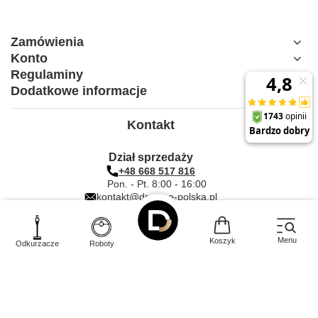
Zamówienia
Konto
Regulaminy
Dodatkowe informacje
Kontakt
Dział sprzedaży
+48 668 517 816
Pon. - Pt. 8:00 - 16:00
kontakt@dreame-polska.pl
Salony Dreame
Serwis i wsparcie techniczne
Menu
Koszyk
Odkurzacze
Roboty
+48 800 013 054
Pon. - Pt. 9:00 - 18:00
dreamesupport@dreame.tech
Serwis i wsparcie techniczne
duże AGD i TV