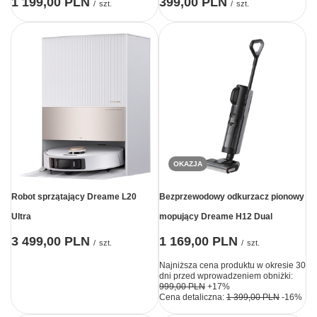
1 199,00 PLN
399,00 PLN
/
szt.
/
szt.
OKAZJA
Robot sprzątający Dreame L20
Bezprzewodowy odkurzacz pionowy
Ultra
mopujący Dreame H12 Dual
3 499,00 PLN
1 169,00 PLN
/
szt.
/
szt.
Najniższa cena produktu w okresie 30
dni przed wprowadzeniem obniżki:
999,00 PLN
+17%
Cena detaliczna:
1 399,00 PLN
-16%