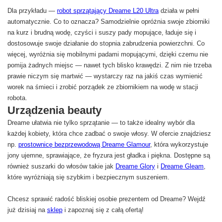
Dla przykładu —
robot sprzątający Dreame L20 Ultra
działa w pełni
automatycznie. Co to oznacza? Samodzielnie opróżnia swoje zbiorniki
na kurz i brudną wodę, czyści i suszy pady mopujące, ładuje się i
dostosowuje swoje działanie do stopnia zabrudzenia powierzchni. Co
więcej, wyróżnia się mobilnymi padami mopującymi, dzięki czemu nie
pomija żadnych miejsc — nawet tych blisko krawędzi. Z nim nie trzeba
prawie niczym się martwić — wystarczy raz na jakiś czas wymienić
worek na śmieci i zrobić porządek ze zbiornikiem na wodę w stacji
robota.
Urządzenia beauty
Dreame ułatwia nie tylko sprzątanie — to także idealny wybór dla
każdej kobiety, która chce zadbać o swoje włosy. W ofercie znajdziesz
np.
prostownicę bezprzewodową Dreame Glamour
, która wykorzystuje
jony ujemne, sprawiające, że fryzura jest gładka i piękna. Dostępne są
również suszarki do włosów takie jak
Dreame Glory
i
Dreame Gleam
,
które wyróżniają się szybkim i bezpiecznym suszeniem.
Chcesz sprawić radość bliskiej osobie prezentem od Dreame? Wejdź
już dzisiaj na
sklep
i zapoznaj się z całą ofertą!