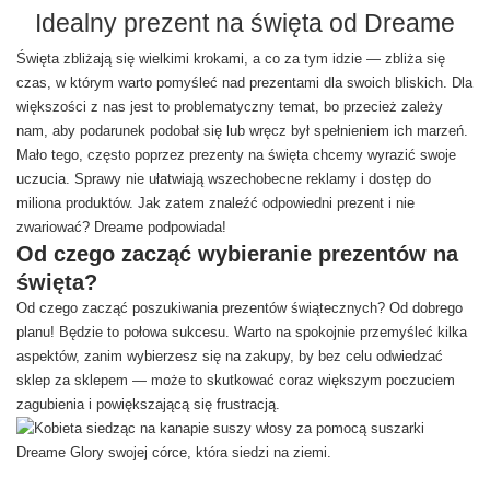
Idealny prezent na święta od Dreame
Święta zbliżają się wielkimi krokami, a co za tym idzie — zbliża się
czas, w którym warto pomyśleć nad prezentami dla swoich bliskich. Dla
większości z nas jest to problematyczny temat, bo przecież zależy
nam, aby podarunek podobał się lub wręcz był spełnieniem ich marzeń.
Mało tego, często poprzez prezenty na święta chcemy wyrazić swoje
uczucia. Sprawy nie ułatwiają wszechobecne reklamy i dostęp do
miliona produktów. Jak zatem znaleźć odpowiedni prezent i nie
zwariować? Dreame podpowiada!
Od czego zacząć wybieranie prezentów na
święta?
Od czego zacząć poszukiwania prezentów świątecznych? Od dobrego
planu! Będzie to połowa sukcesu. Warto na spokojnie przemyśleć kilka
aspektów, zanim wybierzesz się na zakupy, by bez celu odwiedzać
sklep za sklepem — może to skutkować coraz większym poczuciem
zagubienia i powiększającą się frustracją.