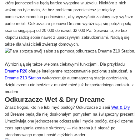
które jednocześnie będą bardzo wygodne w użyciu. Niektóre z nich
ważną na tyle mało, że bez problemu przeniesiesz je między
pomieszczeniami lub podniesiesz, aby wyczyścić zasłony czy wyższe
partie mebli. Odkurzacze pionowe Dreame wyróżniają się potężną siłą
ssania sięgającą od 20 000 do nawet 32 000 Pa. Sprawia to, że bez
kłopotu radzą sobie nawet z uporczywymi zabrudzeniami. Nadają się
także dla właścicieli zwierząt domowych.
Wyróżniają się także wieloma ciekawymi funkcjami. Dla przykładu
Dreame R20
oferuje inteligentne rozpoznawanie poziomu zabrudzeń, a
Dreame Z10 Station
wykorzystuje automatyczną stację opróżniania,
dzięki czemu nie będziesz musieć mieć już bezpośredniego kontaktu z
brudem.
Odkurzacze Wet & Dry Dreame
Znasz kogoś, kto nie lubi myć podłóg? Odkurzacze z serii
Wet & Dry
od Dreame będą dla niej doskonałym pomysłem na świąteczny prezent!
Umożliwiają one jednoczesne odkurzanie i mycie podłóg, dzięki czemu
czas sprzątania zostaje skrócony — nie trzeba już sięgać po
standardowego mopa i nosić ciężkich wiader.