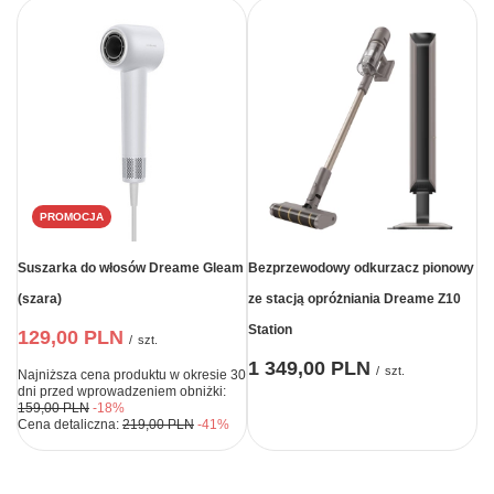
PROMOCJA
Suszarka do włosów Dreame Gleam
Bezprzewodowy odkurzacz pionowy
(szara)
ze stacją opróżniania Dreame Z10
Station
129,00 PLN
/
szt.
1 349,00 PLN
/
szt.
Najniższa cena produktu w okresie 30
dni przed wprowadzeniem obniżki:
159,00 PLN
-18%
Cena detaliczna:
219,00 PLN
-41%