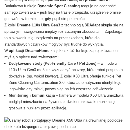
Dodatkowo funkcja
Dynamic Spot Cleaning
reaguje na obecność
samego zwierzaka – jeśli leży na trasie przejazdu, urządzenie ominie
go i wróci w to miejsce, gdy pupil się przemieści.
Z kolei
Dreame L10s Ultra Gen3
z technologią
3DAdapt s
kupia się na
sprawnym nawigowaniu między rozrzuconymi akcesoriami. Zapobiega
to blokowaniu się urządzenia na przeszkodach, które dla
standardowych czujników mogłyby być trudne do wykrycia.
W
aplikacji DreameHome
znajdziesz też funkcje zaprojektowane z
myślą o opiece nad zwierzętami:
Dedykowane strefy (Pet-Friendly Care / Pet Zone)
– w modelu
L10s Ultra Gen3 możesz wyznaczyć obszary, które robot posprząta
dokładniej (np. wokół kuwety). Z kolei X50 Ultra oferuje funkcję Pet
Zone Cleaning Customization 2.0, która automatycznie identyfikuje
legowiska czy miski, pozwalając na ich częstsze odświeżanie.
Monitoring i komunikacja
– kamera w modelu X50 Ultra umożliwia
podgląd mieszkania na żywo oraz dwukierunkową komunikację
głosową z pupilem przez aplikację.