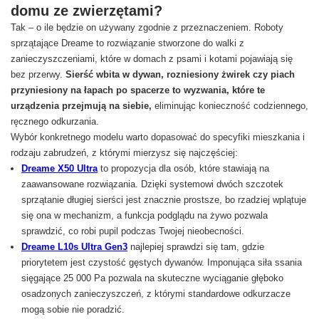
domu ze zwierzętami?
Tak – o ile będzie on używany zgodnie z przeznaczeniem. Roboty
sprzątające Dreame to rozwiązanie stworzone do walki z
zanieczyszczeniami, które w domach z psami i kotami pojawiają się
bez przerwy.
Sierść wbita w dywan, rozniesiony żwirek czy piach
przyniesiony na łapach po spacerze to wyzwania, które te
urządzenia przejmują na siebie,
eliminując konieczność codziennego,
ręcznego odkurzania.
Wybór konkretnego modelu warto dopasować do specyfiki mieszkania i
rodzaju zabrudzeń, z którymi mierzysz się najczęściej:
Dreame X50 Ultra
to propozycja dla osób, które stawiają na
zaawansowane rozwiązania. Dzięki systemowi dwóch szczotek
sprzątanie długiej sierści jest znacznie prostsze, bo rzadziej wplątuje
się ona w mechanizm, a funkcja podglądu na żywo pozwala
sprawdzić, co robi pupil podczas Twojej nieobecności.
Dreame L10s Ultra Gen3
najlepiej sprawdzi się tam, gdzie
priorytetem jest czystość gęstych dywanów. Imponująca siła ssania
sięgające 25 000 Pa pozwala na skuteczne wyciąganie głęboko
osadzonych zanieczyszczeń, z którymi standardowe odkurzacze
mogą sobie nie poradzić.