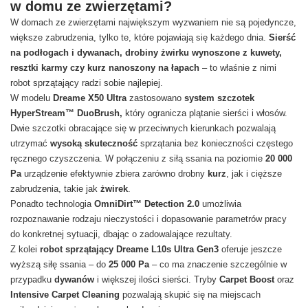
w domu ze zwierzętami?
W domach ze zwierzętami największym wyzwaniem nie są pojedyncze,
większe zabrudzenia, tylko te, które pojawiają się każdego dnia.
Sierść
na podłogach i dywanach, drobiny żwirku wynoszone z kuwety,
resztki karmy czy kurz nanoszony na łapach
– to właśnie z nimi
robot sprzątający radzi sobie najlepiej.
W modelu
Dreame X50 Ultra
zastosowano
system szczotek
HyperStream™ DuoBrush,
który ogranicza plątanie sierści i włosów.
Dwie szczotki obracające się w przeciwnych kierunkach pozwalają
utrzymać
wysoką skuteczność
sprzątania bez konieczności częstego
ręcznego czyszczenia. W połączeniu z siłą ssania na poziomie
20 000
Pa
urządzenie efektywnie zbiera zarówno drobny
kurz
, jak i cięższe
zabrudzenia, takie jak
żwirek
.
Ponadto technologia
OmniDirt™ Detection 2.0
umożliwia
rozpoznawanie rodzaju nieczystości i dopasowanie parametrów pracy
do konkretnej sytuacji, dbając o zadowalające rezultaty.
Z kolei
robot sprzątający Dreame L10s Ultra Gen3
oferuje jeszcze
wyższą siłę ssania – do
25 000 Pa
– co ma znaczenie szczególnie w
przypadku
dywanów
i większej ilości sierści. Tryby
Carpet Boost
oraz
Intensive Carpet Cleaning
pozwalają skupić się na miejscach