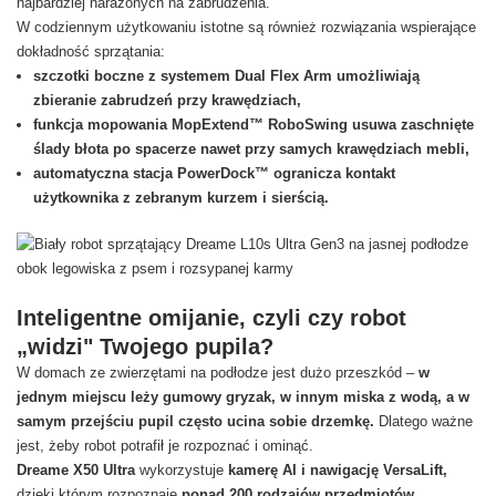
najbardziej narażonych na zabrudzenia.
W codziennym użytkowaniu istotne są również rozwiązania wspierające
dokładność sprzątania:
szczotki boczne z systemem Dual Flex Arm umożliwiają
zbieranie zabrudzeń przy krawędziach,
funkcja mopowania MopExtend™ RoboSwing usuwa zaschnięte
ślady błota po spacerze nawet przy samych krawędziach mebli,
automatyczna stacja PowerDock™ ogranicza kontakt
użytkownika z zebranym kurzem i sierścią.
Inteligentne omijanie, czyli czy robot
„widzi" Twojego pupila?
W domach ze zwierzętami na podłodze jest dużo przeszkód –
w
jednym miejscu leży gumowy gryzak, w innym miska z wodą, a w
samym przejściu pupil często ucina sobie drzemkę.
Dlatego ważne
jest, żeby robot potrafił je rozpoznać i ominąć.
Dreame X50 Ultra
wykorzystuje
kamerę AI i nawigację VersaLift,
dzięki którym rozpoznaje
ponad 200 rodzajów przedmiotów.