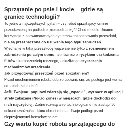
Sprzątanie po psie i kocie – gdzie są
granice technologii?
To jedno z najczęstszych pytań – czy robot sprzątający ominie
pozostawioną na podłodze „niespodziankę”? Choć modele Dreame
korzystają z zaawansowanych systemów rozpoznawania przeszkód,
nie są przeznaczone do usuwania tego typu zabrudzeń.
Wjechanie w taką przeszkodę wiąże się nie tylko z
rozniesieniem
zabrudzenia po całym domu,
ale również z
ryzykiem uszkodzenia
filtrów
i koniecznością ręcznego, uciążliwego
czyszczenia
mechanizmów urządzenia.
Jak przygotować przestrzeń przed sprzątaniem?
Przed uruchomieniem robota dobrze upewnić się, że podłoga jest wolna
od takich zabrudzeń.
Jeśli Twojemu pupilowi zdarzają się „wpadki”, wyznacz w aplikacji
strefy zakazane (No-Go Zones) w miejscach, gdzie dochodzi do
nich najczęściej.
Żadne rozwiązanie technologiczne nie zastąpi 30
sekund uważności, która chroni robota i Twoje podłogi przed
nieprzyjemnymi konsekwencjami.
Czy warto kupić robota sprzątającego do