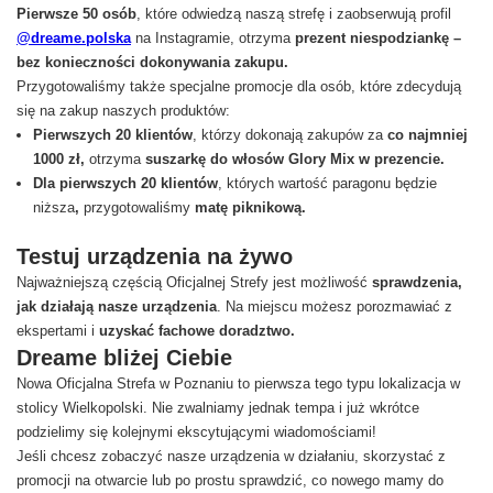
Pierwsze 50 osób
, które odwiedzą naszą strefę i zaobserwują profil
@dreame.polska
na Instagramie, otrzyma
prezent niespodziankę –
bez konieczności dokonywania zakupu.
Przygotowaliśmy także specjalne promocje dla osób, które zdecydują
się na zakup naszych produktów:
Pierwszych 20 klientów
, którzy dokonają zakupów za
co najmniej
1000 zł,
otrzyma
suszarkę do włosów Glory Mix w prezencie.
Dla pierwszych 20 klientów
, których wartość paragonu będzie
niższa
,
przygotowaliśmy
matę piknikową.
Testuj urządzenia na żywo
Najważniejszą częścią Oficjalnej Strefy jest możliwość
sprawdzenia,
jak działają nasze urządzenia
. Na miejscu możesz porozmawiać z
ekspertami i
uzyskać fachowe doradztwo.
Dreame bliżej Ciebie
Nowa Oficjalna Strefa w Poznaniu to pierwsza tego typu lokalizacja w
stolicy Wielkopolski. Nie zwalniamy jednak tempa i już wkrótce
podzielimy się kolejnymi ekscytującymi wiadomościami!
Jeśli chcesz zobaczyć nasze urządzenia w działaniu, skorzystać z
promocji na otwarcie lub po prostu sprawdzić, co nowego mamy do