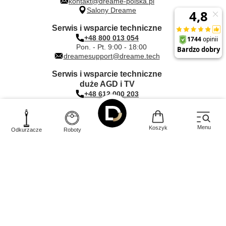
kontakt@dreame-polska.pl
Salony Dreame
Serwis i wsparcie techniczne
+48 800 013 054
Pon. - Pt. 9:00 - 18:00
dreamesupport@dreame.tech
Serwis i wsparcie techniczne
duże AGD i TV
+48 612 000 203
Pon. - Pt. 9:00 - 17:00
dreame@quadra-net.com
Menu
Koszyk
Odkurzacze
Roboty
INNPRO Robert Błędowski sp. z o.
Rudzka
44-200
o.
,
65c
,
Rybnik
|
mail:
kontakt@dreame-polska.pl
|
telefon:
+48 668 517 816
|
NIP:
PL6423234719
|
KRS:
0000944160