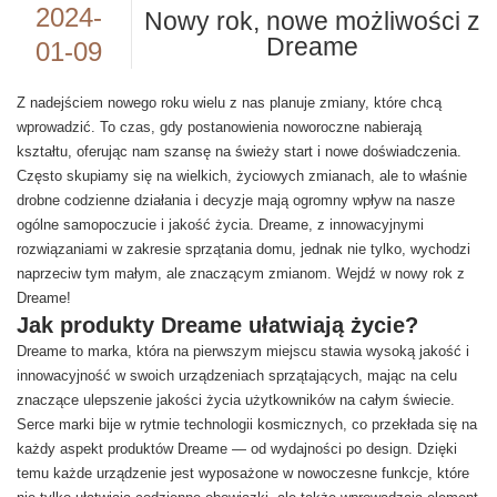
2024-
Nowy rok, nowe możliwości z
Dreame
01-09
Z nadejściem nowego roku wielu z nas planuje zmiany, które chcą
wprowadzić. To czas, gdy postanowienia noworoczne nabierają
kształtu, oferując nam szansę na świeży start i nowe doświadczenia.
Często skupiamy się na wielkich, życiowych zmianach, ale to właśnie
drobne codzienne działania i decyzje mają ogromny wpływ na nasze
ogólne samopoczucie i jakość życia. Dreame, z innowacyjnymi
rozwiązaniami w zakresie sprzątania domu, jednak nie tylko, wychodzi
naprzeciw tym małym, ale znaczącym zmianom. Wejdź w nowy rok z
Dreame!
Jak produkty Dreame ułatwiają życie?
Dreame to marka, która na pierwszym miejscu stawia wysoką jakość i
innowacyjność w swoich urządzeniach sprzątających, mając na celu
znaczące ulepszenie jakości życia użytkowników na całym świecie.
Serce marki bije w rytmie technologii kosmicznych, co przekłada się na
każdy aspekt produktów Dreame — od wydajności po design. Dzięki
temu każde urządzenie jest wyposażone w nowoczesne funkcje, które