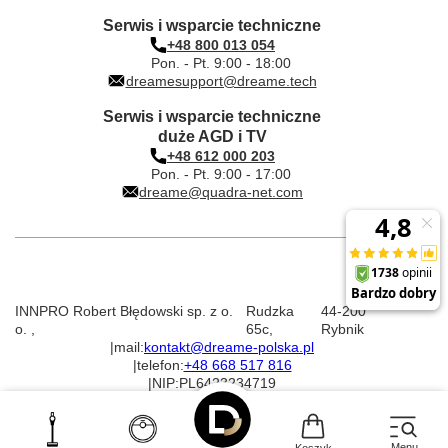
Serwis i wsparcie techniczne
+48 800 013 054
Pon. - Pt. 9:00 - 18:00
dreamesupport@dreame.tech
Serwis i wsparcie techniczne
duże AGD i TV
+48 612 000 203
Pon. - Pt. 9:00 - 17:00
dreame@quadra-net.com
INNPRO Robert Błędowski sp. z o.
Rudzka
44-200
o.
,
65c
,
Rybnik
|
mail:
kontakt@dreame-polska.pl
|
telefon:
+48 668 517 816
|
NIP:
PL6423234719
|
KRS:
0000944160
Menu
Koszyk