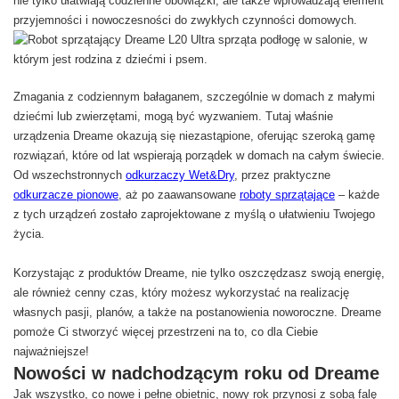
nie tylko ułatwiają codzienne obowiązki, ale także wprowadzają element
przyjemności i nowoczesności do zwykłych czynności domowych.
Zmagania z codziennym bałaganem, szczególnie w domach z małymi
dziećmi lub zwierzętami, mogą być wyzwaniem. Tutaj właśnie
urządzenia Dreame okazują się niezastąpione, oferując szeroką gamę
rozwiązań, które od lat wspierają porządek w domach na całym świecie.
Od wszechstronnych
odkurzaczy Wet&Dry
, przez praktyczne
odkurzacze pionowe
, aż po zaawansowane
roboty sprzątające
– każde
z tych urządzeń zostało zaprojektowane z myślą o ułatwieniu Twojego
życia.
Korzystając z produktów Dreame, nie tylko oszczędzasz swoją energię,
ale również cenny czas, który możesz wykorzystać na realizację
własnych pasji, planów, a także na postanowienia noworoczne. Dreame
pomoże Ci stworzyć więcej przestrzeni na to, co dla Ciebie
najważniejsze!
Nowości w nadchodzącym roku od Dreame
Jak wszystko, co nowe i pełne obietnic, nowy rok przynosi z sobą falę