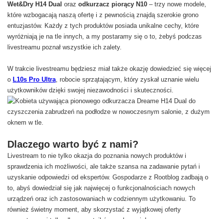
Wet&Dry H14 Dual
oraz
odkurzacz piorący N10
– trzy nowe modele,
które wzbogacają naszą ofertę i z pewnością znajdą szerokie grono
entuzjastów. Każdy z tych produktów posiada unikalne cechy, które
wyróżniają je na tle innych, a my postaramy się o to, żebyś podczas
livestreamu poznał wszystkie ich zalety.
W trakcie livestreamu będziesz miał także okazję dowiedzieć się więcej
o
L10s Pro Ultra
, robocie sprzątającym, który zyskał uznanie wielu
użytkowników dzięki swojej niezawodności i skuteczności.
Dlaczego warto być z nami?
Livestream to nie tylko okazja do poznania nowych produktów i
sprawdzenia ich możliwości, ale także szansa na zadawanie pytań i
uzyskanie odpowiedzi od ekspertów. Gospodarze z Rootblog zadbają o
to, abyś dowiedział się jak najwięcej o funkcjonalnościach nowych
urządzeń oraz ich zastosowaniach w codziennym użytkowaniu. To
również świetny moment, aby skorzystać z wyjątkowej oferty