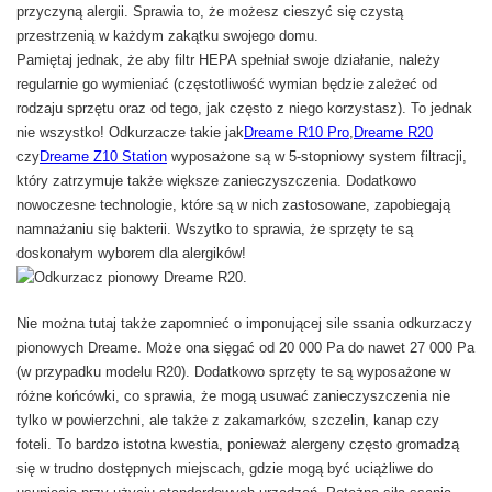
przyczyną alergii. Sprawia to, że możesz cieszyć się czystą
przestrzenią w każdym zakątku swojego domu.
Pamiętaj jednak, że aby filtr HEPA spełniał swoje działanie, należy
regularnie go wymieniać (częstotliwość wymian będzie zależeć od
rodzaju sprzętu oraz od tego, jak często z niego korzystasz). To jednak
nie wszystko! Odkurzacze takie jak
Dreame R10 Pro
,
Dreame R20
czy
Dreame Z10 Station
wyposażone są w 5-stopniowy system filtracji,
który zatrzymuje także większe zanieczyszczenia. Dodatkowo
nowoczesne technologie, które są w nich zastosowane, zapobiegają
namnażaniu się bakterii. Wszytko to sprawia, że sprzęty te są
doskonałym wyborem dla alergików!
Nie można tutaj także zapomnieć o imponującej sile ssania odkurzaczy
pionowych Dreame. Może ona sięgać od 20 000 Pa do nawet 27 000 Pa
(w przypadku modelu R20). Dodatkowo sprzęty te są wyposażone w
różne końcówki, co sprawia, że mogą usuwać zanieczyszczenia nie
tylko w powierzchni, ale także z zakamarków, szczelin, kanap czy
foteli. To bardzo istotna kwestia, ponieważ alergeny często gromadzą
się w trudno dostępnych miejscach, gdzie mogą być uciążliwe do