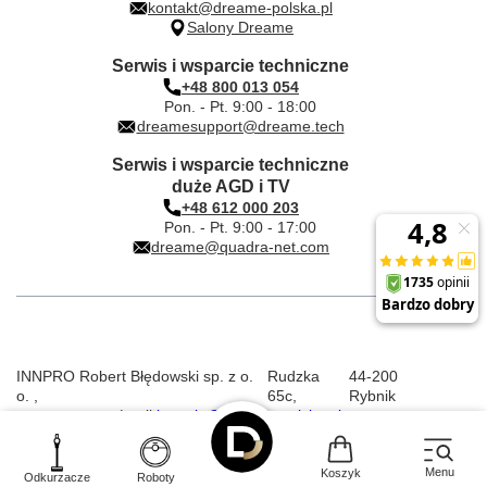
kontakt@dreame-polska.pl
Salony Dreame
Serwis i wsparcie techniczne
+48 800 013 054
Pon. - Pt. 9:00 - 18:00
dreamesupport@dreame.tech
Serwis i wsparcie techniczne
duże AGD i TV
+48 612 000 203
Pon. - Pt. 9:00 - 17:00
dreame@quadra-net.com
INNPRO Robert Błędowski sp. z o.
Rudzka
44-200
o.
,
65c
,
Rybnik
|
mail:
kontakt@dreame-polska.pl
|
telefon:
+48 668 517 816
|
NIP:
PL6423234719
|
KRS:
0000944160
Menu
Koszyk
Odkurzacze
Roboty