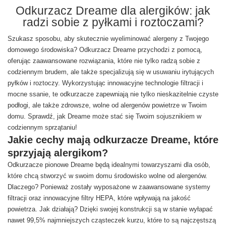
Odkurzacz Dreame dla alergików: jak
radzi sobie z pyłkami i roztoczami?
Szukasz sposobu, aby skutecznie wyeliminować alergeny z Twojego
domowego środowiska? Odkurzacz Dreame przychodzi z pomocą,
oferując zaawansowane rozwiązania, które nie tylko radzą sobie z
codziennym brudem, ale także specjalizują się w usuwaniu irytujących
pyłków i roztoczy. Wykorzystując innowacyjne technologie filtracji i
mocne ssanie, te odkurzacze zapewniają nie tylko nieskazitelnie czyste
podłogi, ale także zdrowsze, wolne od alergenów powietrze w Twoim
domu. Sprawdź, jak Dreame może stać się Twoim sojusznikiem w
codziennym sprzątaniu!
Jakie cechy mają odkurzacze Dreame, które
sprzyjają alergikom?
Odkurzacze pionowe Dreame będą idealnymi towarzyszami dla osób,
które chcą stworzyć w swoim domu środowisko wolne od alergenów.
Dlaczego? Ponieważ zostały wyposażone w zaawansowane systemy
filtracji oraz innowacyjne filtry HEPA, które wpływają na jakość
powietrza. Jak działają? Dzięki swojej konstrukcji są w stanie wyłapać
nawet 99,5% najmniejszych cząsteczek kurzu, które to są najczęstszą