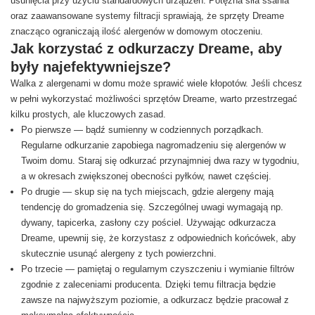
usunięcia przy użyciu standardowych urządzeń. Potężna siła ssania
oraz zaawansowane systemy filtracji sprawiają, że sprzęty Dreame
znacząco ograniczają ilość alergenów w domowym otoczeniu.
Jak korzystać z odkurzaczy Dreame, aby
były najefektywniejsze?
Walka z alergenami w domu może sprawić wiele kłopotów. Jeśli chcesz
w pełni wykorzystać możliwości sprzętów Dreame, warto przestrzegać
kilku prostych, ale kluczowych zasad.
Po pierwsze — bądź sumienny w codziennych porządkach.
Regularne odkurzanie zapobiega nagromadzeniu się alergenów w
Twoim domu. Staraj się odkurzać przynajmniej dwa razy w tygodniu,
a w okresach zwiększonej obecności pyłków, nawet częściej.
Po drugie — skup się na tych miejscach, gdzie alergeny mają
tendencję do gromadzenia się. Szczególnej uwagi wymagają np.
dywany, tapicerka, zasłony czy pościel. Używając odkurzacza
Dreame, upewnij się, że korzystasz z odpowiednich końcówek, aby
skutecznie usunąć alergeny z tych powierzchni.
Po trzecie — pamiętaj o regularnym czyszczeniu i wymianie filtrów
zgodnie z zaleceniami producenta. Dzięki temu filtracja będzie
zawsze na najwyższym poziomie, a odkurzacz będzie pracował z