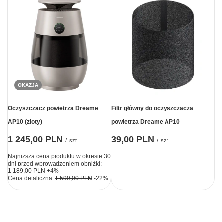
OKAZJA
Oczyszczacz powietrza Dreame
Filtr główny do oczyszczacza
AP10 (złoty)
powietrza Dreame AP10
1 245,00 PLN
39,00 PLN
/
szt.
/
szt.
Najniższa cena produktu w okresie 30
dni przed wprowadzeniem obniżki:
1 189,00 PLN
+4%
Cena detaliczna:
1 599,00 PLN
-22%