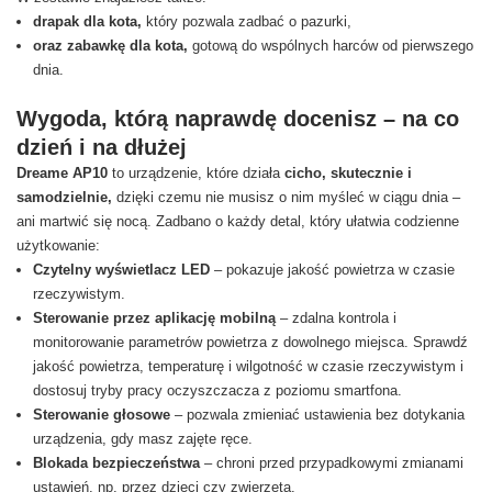
drapak dla kota,
który pozwala zadbać o pazurki,
oraz zabawkę dla kota,
gotową do wspólnych harców od pierwszego
dnia.
Wygoda, którą naprawdę docenisz – na co
dzień i na dłużej
Dreame AP10
to urządzenie, które działa
cicho, skutecznie i
samodzielnie,
dzięki czemu nie musisz o nim myśleć w ciągu dnia –
ani martwić się nocą. Zadbano o każdy detal, który ułatwia codzienne
użytkowanie:
Czytelny wyświetlacz LED
– pokazuje jakość powietrza w czasie
rzeczywistym.
Sterowanie przez aplikację mobilną
– zdalna kontrola i
monitorowanie parametrów powietrza z dowolnego miejsca. Sprawdź
jakość powietrza, temperaturę i wilgotność w czasie rzeczywistym i
dostosuj tryby pracy oczyszczacza z poziomu smartfona.
Sterowanie głosowe
– pozwala zmieniać ustawienia bez dotykania
urządzenia, gdy masz zajęte ręce.
Blokada bezpieczeństwa
– chroni przed przypadkowymi zmianami
ustawień, np. przez dzieci czy zwierzęta.