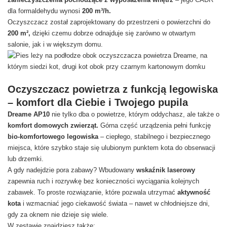
dla formaldehydu wynosi
200 m³/h.
Oczyszczacz został zaprojektowany do przestrzeni o powierzchni do
200 m²,
dzięki czemu dobrze odnajduje się zarówno w otwartym
salonie, jak i w większym domu.
Oczyszczacz powietrza z funkcją legowiska
– komfort dla Ciebie i Twojego pupila
Dreame AP10
nie tylko dba o powietrze, którym oddychasz, ale także o
komfort domowych zwierząt.
Górna część urządzenia pełni funkcję
bio-komfortowego legowiska
– ciepłego, stabilnego i bezpiecznego
miejsca, które szybko staje się ulubionym punktem kota do obserwacji
lub drzemki.
A gdy nadejdzie pora zabawy? Wbudowany
wskaźnik laserowy
zapewnia ruch i rozrywkę bez konieczności wyciągania kolejnych
zabawek. To proste rozwiązanie, które pozwala utrzymać
aktywność
kota
i wzmacniać jego ciekawość świata – nawet w chłodniejsze dni,
gdy za oknem nie dzieje się wiele.
W zestawie znajdziesz także: