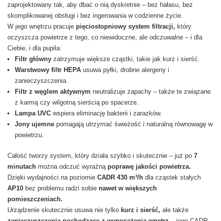
zaprojektowany tak, aby dbać o nią dyskretnie – bez hałasu, bez
skomplikowanej obsługi i bez ingerowania w codzienne życie.
W jego wnętrzu pracuje
pięciostopniowy system filtracji,
który
oczyszcza powietrze z tego, co niewidoczne, ale odczuwalne – i dla
Ciebie, i dla pupila:
Filtr główny
zatrzymuje większe cząstki, takie jak kurz i sierść.
Warstwowy filtr HEPA
usuwa pyłki, drobne alergeny i
zanieczyszczenia.
Filtr z węglem aktywnym
neutralizuje zapachy – także te związane
z karmą czy wilgotną sierścią po spacerze.
Lampa UVC
wspiera eliminację bakterii i zarazków.
Jony ujemne
pomagają utrzymać świeżość i naturalną równowagę w
powietrzu.
Całość tworzy system, który działa szybko i skutecznie – już po
7
minutach
można odczuć wyraźną
poprawę jakości powietrza.
Dzięki wydajności na poziomie
CADR 430 m³/h
dla cząstek stałych
AP10
bez problemu radzi sobie
nawet w większych
pomieszczeniach.
Urządzenie skutecznie usuwa nie tylko
kurz i sierść,
ale także
zanieczyszczenia pochodzące z wyposażenia wnętrz
– jego CADR