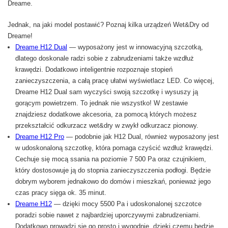
Jednak, na jaki model postawić? Poznaj kilka urządzeń Wet&Dry od
Dreame!
Dreame H12 Dual
— wyposażony jest w innowacyjną szczotką,
dlatego doskonale radzi sobie z zabrudzeniami także wzdłuż
krawędzi. Dodatkowo inteligentnie rozpoznaje stopień
zanieczyszczenia, a całą pracę ułatwi wyświetlacz LED. Co więcej,
Dreame H12 Dual sam wyczyści swoją szczotkę i wysuszy ją
gorącym powietrzem. To jednak nie wszystko! W zestawie
znajdziesz dodatkowe akcesoria, za pomocą których możesz
przekształcić odkurzacz wet&dry w zwykł odkurzacz pionowy.
Dreame H12 Pro
— podobnie jak H12 Dual, również wyposażony jest
w udoskonaloną szczotkę, która pomaga czyścić wzdłuż krawędzi.
Cechuje się mocą ssania na poziomie 7 500 Pa oraz czujnikiem,
który dostosowuje ją do stopnia zanieczyszczenia podłogi. Będzie
dobrym wyborem jednakowo do domów i mieszkań, ponieważ jego
czas pracy sięga ok. 35 minut.
Dreame H12
— dzięki mocy 5500 Pa i udoskonalonej szczotce
poradzi sobie nawet z najbardziej uporczywymi zabrudzeniami.
Dodatkowo prowadzi się go prosto i wygodnie, dzięki czemu będzie