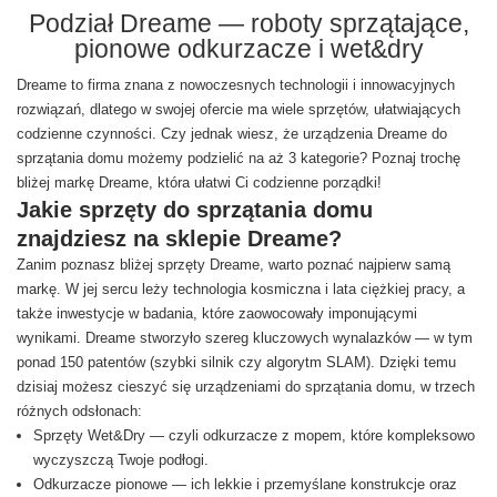
Podział Dreame — roboty sprzątające,
pionowe odkurzacze i wet&dry
Dreame to firma znana z nowoczesnych technologii i innowacyjnych
rozwiązań, dlatego w swojej ofercie ma wiele sprzętów, ułatwiających
codzienne czynności. Czy jednak wiesz, że urządzenia Dreame do
sprzątania domu możemy podzielić na aż 3 kategorie? Poznaj trochę
bliżej markę Dreame, która ułatwi Ci codzienne porządki!
Jakie sprzęty do sprzątania domu
znajdziesz na sklepie Dreame?
Zanim poznasz bliżej sprzęty Dreame, warto poznać najpierw samą
markę. W jej sercu leży technologia kosmiczna i lata ciężkiej pracy, a
także inwestycje w badania, które zaowocowały imponującymi
wynikami. Dreame stworzyło szereg kluczowych wynalazków — w tym
ponad 150 patentów (szybki silnik czy algorytm SLAM). Dzięki temu
dzisiaj możesz cieszyć się urządzeniami do sprzątania domu, w trzech
różnych odsłonach:
Sprzęty Wet&Dry — czyli odkurzacze z mopem, które kompleksowo
wyczyszczą Twoje podłogi.
Odkurzacze pionowe — ich lekkie i przemyślane konstrukcje oraz