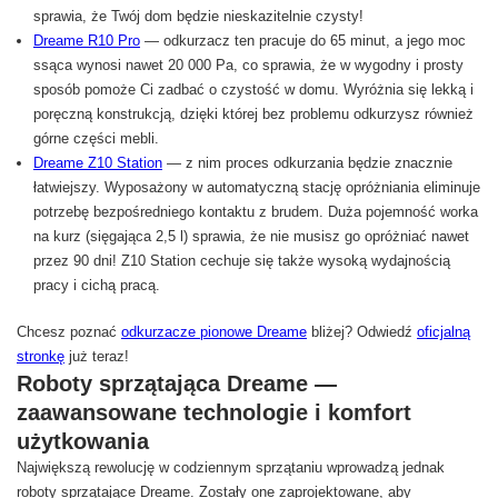
sprawia, że Twój dom będzie nieskazitelnie czysty!
Dreame R10 Pro
— odkurzacz ten pracuje do 65 minut, a jego moc
ssąca wynosi nawet 20 000 Pa, co sprawia, że w wygodny i prosty
sposób pomoże Ci zadbać o czystość w domu. Wyróżnia się lekką i
poręczną konstrukcją, dzięki której bez problemu odkurzysz również
górne części mebli.
Dreame Z10 Station
— z nim proces odkurzania będzie znacznie
łatwiejszy. Wyposażony w automatyczną stację opróżniania eliminuje
potrzebę bezpośredniego kontaktu z brudem. Duża pojemność worka
na kurz (sięgająca 2,5 l) sprawia, że nie musisz go opróżniać nawet
przez 90 dni! Z10 Station cechuje się także wysoką wydajnością
pracy i cichą pracą.
Chcesz poznać
odkurzacze pionowe Dreame
bliżej? Odwiedź
oficjalną
stronkę
już teraz!
Roboty sprzątająca Dreame —
zaawansowane technologie i komfort
użytkowania
Największą rewolucję w codziennym sprzątaniu wprowadzą jednak
roboty sprzątające Dreame. Zostały one zaprojektowane, aby