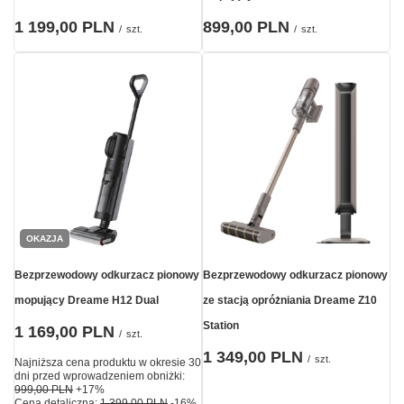
1 199,00 PLN
899,00 PLN
/
szt.
/
szt.
OKAZJA
Bezprzewodowy odkurzacz pionowy
Bezprzewodowy odkurzacz pionowy
mopujący Dreame H12 Dual
ze stacją opróżniania Dreame Z10
Station
1 169,00 PLN
/
szt.
1 349,00 PLN
/
szt.
Najniższa cena produktu w okresie 30
dni przed wprowadzeniem obniżki:
999,00 PLN
+17%
Cena detaliczna:
1 399,00 PLN
-16%