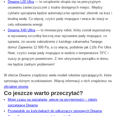
Dreame L20 Ultra
— to urządzenie skupia się na precyzyjnym
usuwaniu zanieczyszczeń z trudno dostępnych miejsc. Między
cyklami sprzątania będzie automatycznie opróżniać zbiornik na kurz i
brudną wodę. Co więcej, czyści pady mopujące i wraca do stacji w
celu odnowienia energii.
Dreame X40 Ulltra
— to innowacyjny robot, który został wyposażony
w wysuwaną szczotkę boczną oraz wysuwane pady mopujące, co
sprawia, że usunie zabrudzenia z każdego zakamarka Twojego
domu! Zapewnia 12 000 Pa, a co więcej, podobnie jak L10s Pro Ultra
Heat, czyści swoje pady mopujące w wodzie o temperaturze 70°C i
suszy je gorącym powietrzem. Z nim utrzymanie porządku w domu
nie będzie żadnym problemem!
W ofercie Dreame znajdziesz wiele modeli robotów sprzątających, które
sprostają różnym oczekiwaniom. Więcej informacji o nich znajdziesz na
oficjalnej stronie
.
Co jeszcze warto przeczytać?
Mniej czasu na sprzątanie, więcej na przyjemności – roboty
sprzątające Dreame
Przewodnik po końcówkach do odkurzaczy pionowych Dreame