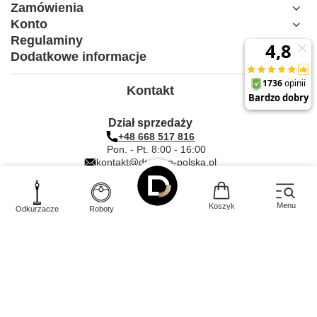
Zamówienia
Konto
Regulaminy
Dodatkowe informacje
Kontakt
Dział sprzedaży
+48 668 517 816
Pon. - Pt. 8:00 - 16:00
kontakt@dreame-polska.pl
Salony Dreame
Serwis i wsparcie techniczne
Menu
Koszyk
Odkurzacze
Roboty
+48 800 013 054
Pon. - Pt. 9:00 - 18:00
dreamesupport@dreame.tech
Serwis i wsparcie techniczne
duże AGD i TV
+48 612 000 203
Pon. - Pt. 9:00 - 17:00