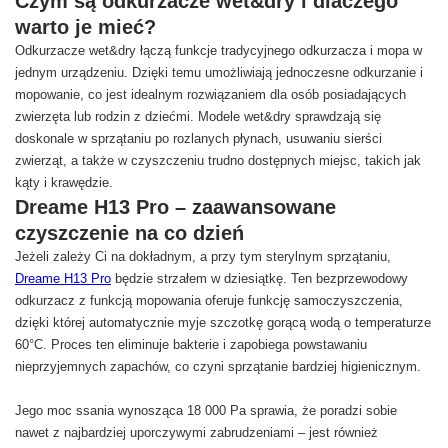
Czym są odkurzacze wet&dry i dlaczego
warto je mieć?
Odkurzacze wet&dry łączą funkcje tradycyjnego odkurzacza i mopa w
jednym urządzeniu. Dzięki temu umożliwiają jednoczesne odkurzanie i
mopowanie, co jest idealnym rozwiązaniem dla osób posiadających
zwierzęta lub rodzin z dziećmi. Modele wet&dry sprawdzają się
doskonale w sprzątaniu po rozlanych płynach, usuwaniu sierści
zwierząt, a także w czyszczeniu trudno dostępnych miejsc, takich jak
kąty i krawędzie.
Dreame H13 Pro – zaawansowane
czyszczenie na co dzień
Jeżeli zależy Ci na dokładnym, a przy tym sterylnym sprzątaniu,
Dreame H13 Pro
będzie strzałem w dziesiątkę. Ten bezprzewodowy
odkurzacz z funkcją mopowania oferuje funkcję samoczyszczenia,
dzięki której automatycznie myje szczotkę gorącą wodą o temperaturze
60°C. Proces ten eliminuje bakterie i zapobiega powstawaniu
nieprzyjemnych zapachów, co czyni sprzątanie bardziej higienicznym.
Jego moc ssania wynosząca 18 000 Pa sprawia, że poradzi sobie
nawet z najbardziej uporczywymi zabrudzeniami – jest również