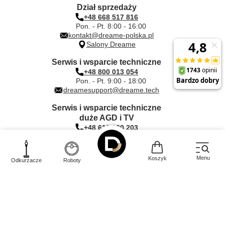
Dział sprzedaży
+48 668 517 816
Pon. - Pt. 8:00 - 16:00
kontakt@dreame-polska.pl
Salony Dreame
Serwis i wsparcie techniczne
+48 800 013 054
Pon. - Pt. 9:00 - 18:00
dreamesupport@dreame.tech
Serwis i wsparcie techniczne
duże AGD i TV
+48 612 000 203
Pon. - Pt. 9:00 - 17:00
dreame@quadra-net.com
Menu
Koszyk
Odkurzacze
Roboty
INNPRO Robert Błędowski sp. z o.
Rudzka
44-200
o.
,
65c
,
Rybnik
|
mail:
kontakt@dreame-polska.pl