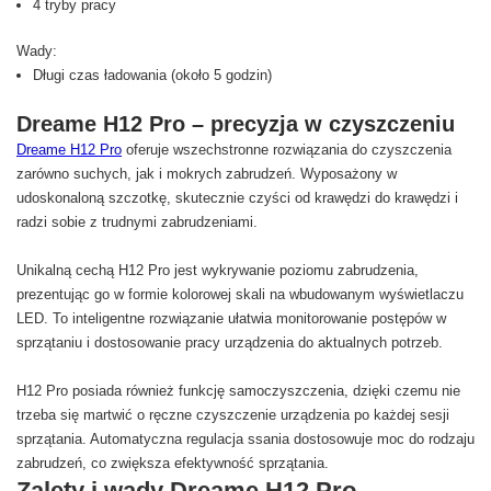
4 tryby pracy
Wady:
Długi czas ładowania (około 5 godzin)
Dreame H12 Pro – precyzja w czyszczeniu
Dreame H12 Pro
oferuje wszechstronne rozwiązania do czyszczenia
zarówno suchych, jak i mokrych zabrudzeń. Wyposażony w
udoskonaloną szczotkę, skutecznie czyści od krawędzi do krawędzi i
radzi sobie z trudnymi zabrudzeniami.
Unikalną cechą H12 Pro jest wykrywanie poziomu zabrudzenia,
prezentując go w formie kolorowej skali na wbudowanym wyświetlaczu
LED. To inteligentne rozwiązanie ułatwia monitorowanie postępów w
sprzątaniu i dostosowanie pracy urządzenia do aktualnych potrzeb.
H12 Pro posiada również funkcję samoczyszczenia, dzięki czemu nie
trzeba się martwić o ręczne czyszczenie urządzenia po każdej sesji
sprzątania. Automatyczna regulacja ssania dostosowuje moc do rodzaju
zabrudzeń, co zwiększa efektywność sprzątania.
Zalety i wady Dreame H12 Pro