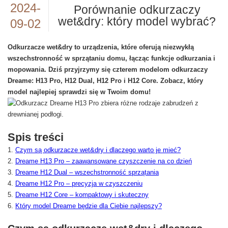
2024-
Porównanie odkurzaczy
wet&dry: który model wybrać?
09-02
Odkurzacze wet&dry to urządzenia, które oferują niezwykłą
wszechstronność w sprzątaniu domu, łącząc funkcje odkurzania i
mopowania. Dziś przyjrzymy się czterem modelom odkurzaczy
Dreame: H13 Pro, H12 Dual, H12 Pro i H12 Core. Zobacz, który
model najlepiej sprawdzi się w Twoim domu!
Spis treści
Czym są odkurzacze wet&dry i dlaczego warto je mieć?
Dreame H13 Pro – zaawansowane czyszczenie na co dzień
Dreame H12 Dual – wszechstronność sprzątania
Dreame H12 Pro – precyzja w czyszczeniu
Dreame H12 Core – kompaktowy i skuteczny
Który model Dreame będzie dla Ciebie najlepszy?