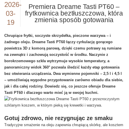
2026-
Premiera Dreame Tasti PT60 –
03-
frytkownica beztłuszczowa, która
zmienia sposób gotowania
19
Chrupiące frytki, soczyste skrzydełka, pieczone warzywa – i
żadnego oleju. Dreame Tasti PT60 łączy cyrkulację gorącego
powietrza 3D z komorą parową, dzięki czemu potrawy są rumiane
na zewnątrz i zachowują soczystość w środku. Naczynie z
borokrzemowego szkła wytrzymuje wysokie temperatury, a
panoramiczny widok 360° pozwala śledzić każdy etap gotowania
bez otwierania urządzenia. Dwa wymienne pojemniki – 2,5 l i 4,5 l
– umożliwiają wygodne przygotowanie zarówno obiadu dla siebie,
jak i dla całej rodziny. Dowiedz się, co jeszcze oferuje Dreame
Tasti PT60 i dlaczego warto mieć ją w swojej kuchni.
Gotuj zdrowo, nie rezygnując ze smaku
Tradycyjne smażenie na oleju zapewnia chrupiącą skórkę, ale kosztem