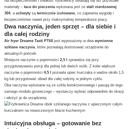
Na bezpieczeństwo i trwałość frytkownicy składają się też pozostałe
materiały –
taca do pieczenia
wykonana jest ze
stali nierdzewnej
304
, a
uchwyty
są
termicznie izolowane
, co zapewnia wygodę i
bezpieczeństwo nawet przy maksymalnej temperaturze pracy.
Dwa naczynia, jeden sprzęt – dla siebie i
dla całej rodziny
Air fryer Dreame Tasti PT60
jest wyposażony w dwa
wymienne
szklane naczynia
, które pozwalają dostosować urządzenie do
aktualnych potrzeb.
Mniejsze naczynie o pojemności
2,5 l
sprawdza się przy
przygotowywaniu porcji dla jednej lub dwóch osób. Z kolei większe
naczynie o pojemności
4,5 l
pozwala upiec kurczaka o wadze około 1,5
kg lub przygotować obiad dla całej rodziny w jednym cyklu.
Oba naczynia wykonane są ze szkła borokrzemowego i pasują do tego
samego modułu grzewczego – wystarczy wybrać odpowiednie do okazji
i włożyć je do urządzenia.
Intuicyjna obsługa – gotowanie bez