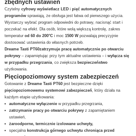
zbędnych ustawień
Czytelny
cyfrowy wyświetlacz LED
i
pięć automatycznych
programów
sprawiają, że obsługa jest łatwa od pierwszego użycia.
Wystarczy wybrać program odpowiedni do potrawy, nacisnąć start i
poczekać na efekt. Dla osób, które wolą większą kontrolę, zakres
temperatur
od 60 do 200°C
i moc
1500 W
pozwalają precyzyjnie
dostosować ustawienia do własnych potrzeb.
Dreame Tasti PT60
zatrzymuje pracę automatycznie po otwarciu
pokrywy
– zapamiętując przy tym aktualne ustawienia – i
wyłącza się
w przypadku przegrzania
, co zwiększa
bezpieczeństwo
użytkowania.
Pięciopoziomowy system zabezpieczeń
Gotowanie z
Dreame Tasti PT60
jest bezpieczne dzięki
pięciopoziomowemu systemowi zabezpieczeń
, który działa na
każdym etapie użytkowania:
automatyczne wyłączenie
w przypadku przegrzania,
zatrzymanie pracy po otwarciu pokrywy
z zapamiętaniem
ustawień,
żaroodporne, termicznie izolowane uchwyty,
specjalna
konstrukcja górnego uchwytu chroniąca przed