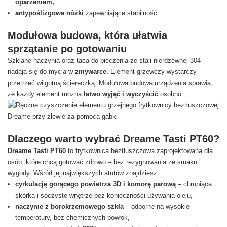
oparzeniem,
antypoślizgowe nóżki
zapewniające stabilność.
Modułowa budowa, która ułatwia
sprzątanie po gotowaniu
Szklane naczynia oraz taca do pieczenia ze stali nierdzewnej 304
nadają się do mycia w
zmywarce.
Element grzewczy wystarczy
przetrzeć wilgotną ściereczką. Modułowa budowa urządzenia sprawia,
że każdy element można
łatwo wyjąć i wyczyścić
osobno.
Dlaczego warto wybrać Dreame Tasti PT60?
Dreame Tasti PT60
to frytkownica beztłuszczowa zaprojektowana dla
osób, które chcą gotować zdrowo – bez rezygnowania ze smaku i
wygody. Wśród jej największych atutów znajdziesz:
cyrkulację gorącego powietrza 3D i komorę parową
– chrupiąca
skórka i soczyste wnętrze bez konieczności używania oleju,
naczynie z borokrzemowego szkła
– odporne na wysokie
temperatury, bez chemicznych powłok,