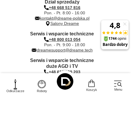
Dział sprzedaży
+48 668 517 816
Pon. - Pt. 8:00 - 16:00
kontakt@dreame-polska.pl
Salony Dreame
Serwis i wsparcie techniczne
+48 800 013 054
Pon. - Pt. 9:00 - 18:00
dreamesupport@dreame.tech
Serwis i wsparcie techniczne
duże AGD i TV
+48 612 000 203
Pon. - Pt. 9:00 - 17:00
dreame@quadra-net.com
Menu
Koszyk
Odkurzacze
Roboty
INNPRO Robert Błędowski sp. z o.
Rudzka
44-200
o.
,
65c
,
Rybnik
|
mail:
kontakt@dreame-polska.pl