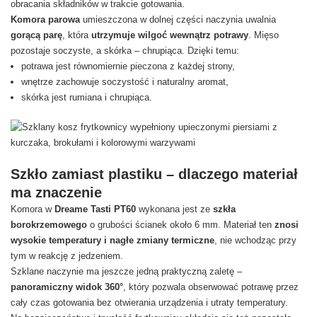
obracania składników w trakcie gotowania.
Komora parowa
umieszczona w dolnej części naczynia uwalnia
gorącą parę
, która
utrzymuje wilgoć wewnątrz potrawy
. Mięso
pozostaje soczyste, a skórka – chrupiąca. Dzięki temu:
potrawa jest równomiernie pieczona z każdej strony,
wnętrze zachowuje soczystość i naturalny aromat,
skórka jest rumiana i chrupiąca.
Szkło zamiast plastiku – dlaczego materiał
ma znaczenie
Komora w
Dreame Tasti PT60
wykonana jest ze
szkła
borokrzemowego
o grubości ścianek około 6 mm. Materiał ten
znosi
wysokie temperatury i nagłe zmiany termiczne
, nie wchodząc przy
tym w reakcję z jedzeniem.
Szklane naczynie ma jeszcze jedną praktyczną zaletę –
panoramiczny widok 360°
, który pozwala obserwować potrawę przez
cały czas gotowania bez otwierania urządzenia i utraty temperatury.