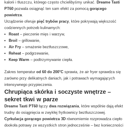
kalorii i tłuszczu, którego często chcielibyśmy unikać.
Dreame Tasti
PT60
pozwala osiągnąć ten sam efekt za pomocą
gorącego
powietrza
.
Urządzenie oferuje
pięć trybów pracy
, które pokrywają większość
codziennych potrzeb kulinarnych:
Roast
– pieczenie mięs i warzyw,
Broil
– grillowanie,
Air Fry
– smażenie beztłuszczowe,
Reheat
– podgrzewanie,
Keep Warm
– podtrzymywanie ciepła.
Zakres temperatur
od 60 do 200°C
sprawia, że air fryer sprawdza się
zarówno przy delikatnych daniach, jak i potrawach wymagających
intensywnego przypieczenia.
Chrupiąca skórka i soczyste wnętrze –
sekret tkwi w parze
Dreame Tasti PT60
łączy
dwa rozwiązania
, które wspólnie dają efekt
trudny do osiągnięcia w zwykłej frytkownicy beztłuszczowej.
Cyrkulacja gorącego powietrza 3D
równomiernie rozprowadza ciepło
dookoła potrawy ze wszystkich stron jednocześnie – bez konieczności