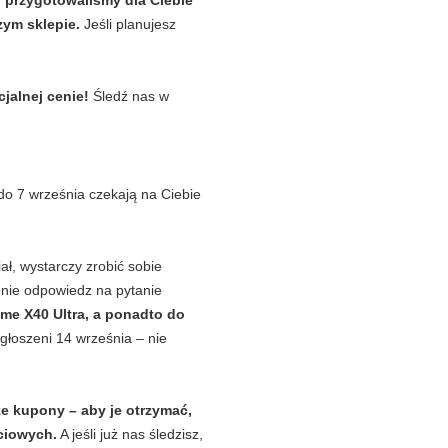
ji przygotowaliśmy dla Ciebie
zym sklepie.
Jeśli planujesz
jalnej cenie!
Śledź nas w
 do 7 września czekają na Ciebie
ł, wystarczy zrobić sobie
nie odpowiedz na pytanie
me X40 Ultra, a ponadto do
łoszeni 14 września – nie
e kupony – aby je otrzymać,
ciowych.
A jeśli już nas śledzisz,