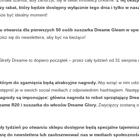
onała szansa, aby zanurzyć się w świat innowacji Dreame.
Z tej okaz
zy rabat, który będzie dostępny wyłącznie tego dnia i tylko w nas
oże być idealny moment!
u otwarcia dla pierwszych 50 osób suszarka Dreame Gleam w spec
isz się do newslettera, aby być na bieżąco!
 Strefy Dreame to dopiero początek – przez cały tydzień od 31 sierpnia
którym do zgarnięcia będą atrakcyjne nagrody.
Aby wziąć w nim udzia
stępnić je w swoich social mediach z odpowiednim hashtagiem. Następ
agrody są imponujące: główna nagroda to robot sprzątający Drea
eame R20 i suszarka do włosów Dreame Glory.
Zwycięzcy zostaną og
ły tydzień po otwarciu sklepu dostępne będą specjalne tajemnicz
 się do newslettera lub zaobserwować nas w mediach społecznoś