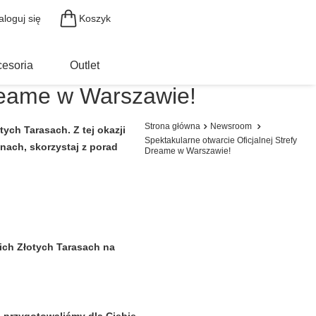
Koszyk
aloguj się
esoria
Outlet
Dreame w Warszawie!
Strona główna
Newsroom
ych Tarasach. Z tej okazji
Spektakularne otwarcie Oficjalnej Strefy
nach, skorzystaj z porad
Dreame w Warszawie!
ch Złotych Tarasach na