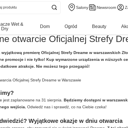
Salony
Newsroom
Z
acze Wet &
Dom
Ogród
Beauty
Akc
Dry
ne otwarcie Oficjalnej Strefy 
 wyjątkową premierę Oficjalnej Strefy Dreame w warszawskich Złot
e promocje i nie tylko! Kup wymarzone urządzenia w niższych ce
datkowe atrakcje. Nie możesz tego przegapić!
zimy?
me jest zaplanowane na 31 sierpnia.
Będziemy dostępni w warszawski
nego wejścia.
Odwiedź nas i sprawdź, co na Ciebie czeka!
dwiedzić? Wyjątkowe okazje w dniu otwarcia