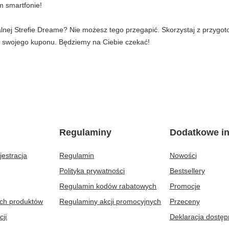
m smartfonie!
jalnej Strefie Dreame? Nie możesz tego przegapić. Skorzystaj z przygo
ć swojego kuponu. Będziemy na Ciebie czekać!
Regulaminy
Dodatkowe in
jestracja
Regulamin
Nowości
Polityka prywatności
Bestsellery
Regulamin kodów rabatowych
Promocje
ych produktów
Regulaminy akcji promocyjnych
Przeceny
cji
Deklaracja dostęp