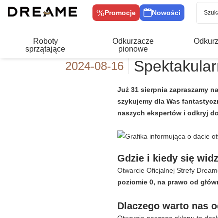
Promocje
Nowości
Roboty
Odkurzacze
Odkurz
sprzątające
pionowe
Spektakular
2024-08-16
Już 31 sierpnia zapraszamy na
szykujemy dla Was fantastyczn
naszych ekspertów i odkryj do
Gdzie i kiedy się wid
Otwarcie Oficjalnej Strefy Drea
poziomie 0, na prawo od głów
Dlaczego warto nas o