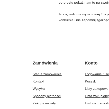
po prostu pokaż nam to na swoi
To co, widzimy się w nowej Ofic
konkursie i nie zapomnij zgarną
Zamówienia
Konto
Status zamówienia
Logowanie / Re
Kontakt
Koszyk
Wysyłka
Listy zakupowe
Sposoby płatności
Lista zakupion
Zakupy na raty
Historia transak