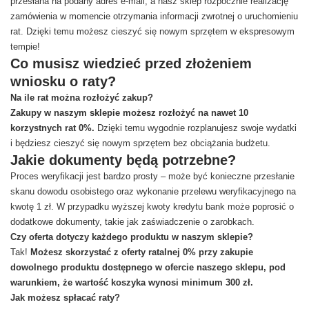
przesłana na podany adres e-mail, a nasz sklep rozpocznie realizację
zamówienia w momencie otrzymania informacji zwrotnej o uruchomieniu
rat. Dzięki temu możesz cieszyć się nowym sprzętem w ekspresowym
tempie!
Co musisz wiedzieć przed złożeniem
wniosku o raty?
Na ile rat można rozłożyć zakup?
Zakupy w naszym sklepie możesz rozłożyć na nawet 10
korzystnych rat 0%.
Dzięki temu wygodnie rozplanujesz swoje wydatki
i będziesz cieszyć się nowym sprzętem bez obciążania budżetu.
Jakie dokumenty będą potrzebne?
Proces weryfikacji jest bardzo prosty – może być konieczne przesłanie
skanu dowodu osobistego oraz wykonanie przelewu weryfikacyjnego na
kwotę 1 zł. W przypadku wyższej kwoty kredytu bank może poprosić o
dodatkowe dokumenty, takie jak zaświadczenie o zarobkach.
Czy oferta dotyczy każdego produktu w naszym sklepie?
Tak!
Możesz skorzystać z oferty ratalnej 0% przy zakupie
dowolnego produktu dostępnego w ofercie naszego sklepu, pod
warunkiem, że wartość koszyka wynosi minimum 300 zł.
Jak możesz spłacać raty?