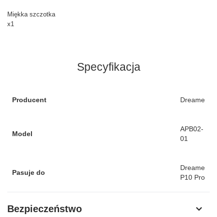
Miękka szczotka
x1
Specyfikacja
Producent
Dreame
APB02-
Model
01
Dreame
Pasuje do
P10 Pro
Bezpieczeństwo