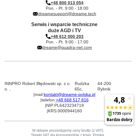
+48 800 013 054
Pon. - Pt. 9:00 - 18:00
dreamesupport@dreame.tech
Serwis i wsparcie techniczne
duże AGD i TV
+48 612 000 203
Pon. - Pt. 9:00 - 17:00
dreame@quadra-net.com
INNPRO Robert Błędowski sp. z o.
Rudzka
44-200
o.
,
65c
,
Rybnik
|
mail:
kontakt@dreame-polska.pl
|
telefon:
+48 668 517 816
|
NIP:
PL6423234719
|
KRS:
0000944160
W sklepie prezentujemy ceny brutto (z VAT).
Stawki VAT dla konsumentów z kraju:
Polska
.