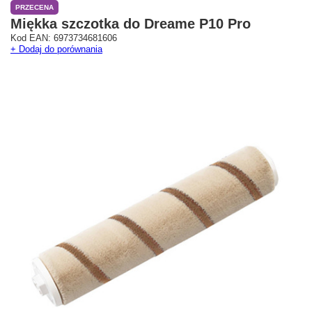
PRZECENA
Miękka szczotka do Dreame P10 Pro
Kod EAN: 6973734681606
+ Dodaj do porównania
Westfield Mokotów
G City Targówek
Oficjalny Salon Dreame
Oficjalna Strefa Dreame 
ul. Wołoska 12
Targówek
02-675 Warszawa
dreame.targowek@geekstore.
+48 692 620 120
ul. Głębocka 15
03-287 Warszawa
Pokaż na mapie
Pokaż na mapie