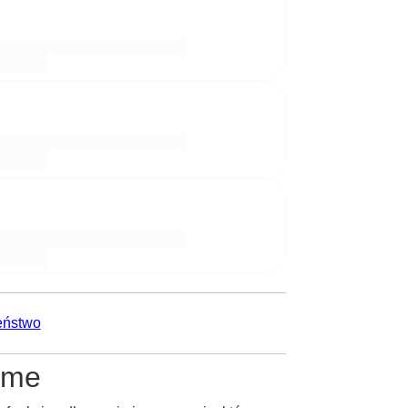
eństwo
ime