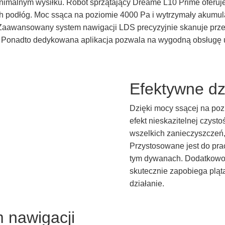
imalnym wysiłku. Robot sprzątający Dreame L10 Prime oferuje
ch podłóg. Moc ssąca na poziomie 4000 Pa i wytrzymały akumu
Zaawansowany system nawigacji LDS precyzyjnie skanuje przes
. Ponadto dedykowana aplikacja pozwala na wygodną obsługę 
Efektywne dz
Dzięki mocy ssącej na po
efekt nieskazitelnej czyst
wszelkich zanieczyszczeń, 
Przystosowane jest do pra
tym dywanach. Dodatkowo 
skutecznie zapobiega pląt
działanie.
 nawigacji