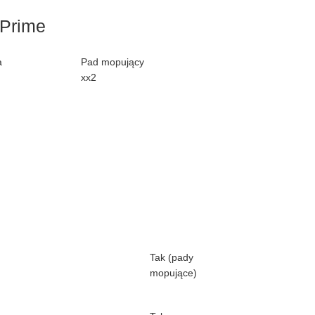
 Prime
a
Pad mopujący
xx2
Tak (pady
mopujące)