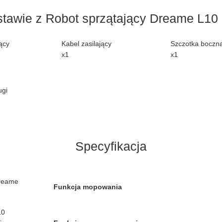
tawie z Robot sprzątający Dreame L10
ący
Kabel zasilający
Szczotka boczn
x1
x1
ugi
Specyfikacja
reame
Funkcja mopowania
10