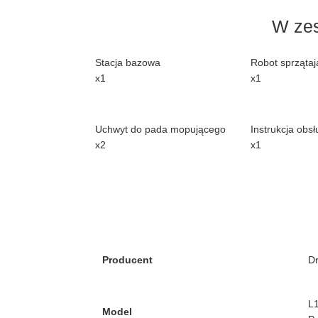
W zes
Stacja bazowa
Robot sprzątaj
x1
x1
Uchwyt do pada mopującego
Instrukcja obsł
x2
x1
Producent
D
L
Model