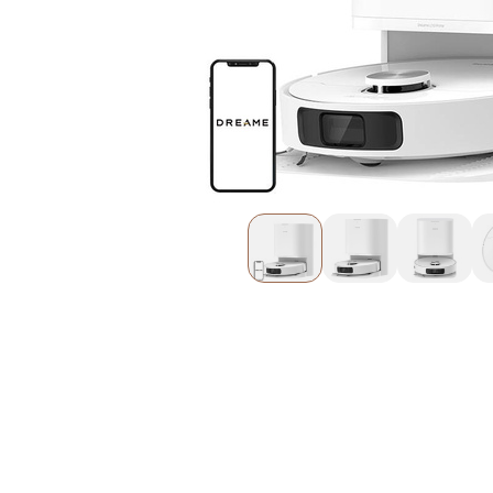
+48 692 620 720
ul. Górczewska 124
Pokaż na mapie
01-460 Warszawa
Złote Tarasy
Oficjalna Strefa Dreame - Złote
Tarasy
dreame.zlotetarasy@geekstore.pl
+48 609 011 920
ul. Złota 59
Pokaż na mapie
00-120 Warszawa
Manufaktura
Oficjalna Strefa Dreame -
Manufaktura
dreame.manufaktura@geekstore.pl
+48 603 381 184
ul. Drewnowska 58
Pokaż na mapie
91-001 Łódź
Posnania