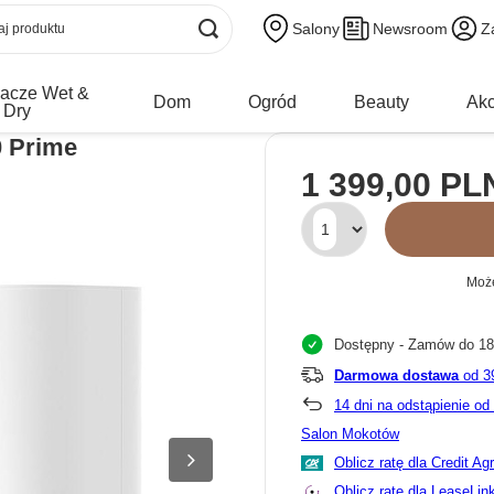
Salony
Newsroom
Z
acze Wet &
Dom
Ogród
Beauty
Akc
Dry
0 Prime
1 399,00 PL
Może
Dostępny
- Zamów do 18:
Darmowa dostawa
od 3
14
dni na odstąpienie o
Salon Mokotów
Oblicz ratę dla Credit Ag
Oblicz ratę dla LeaseLin