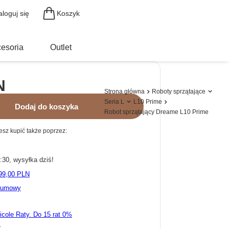
Koszyk
aloguj się
esoria
Outlet
N
Strona główna
Roboty sprzątające
Seria L
L10 Prime
Dodaj do koszyka
Robot sprzątający Dreame L10 Prime
sz kupić także poprzez:
30, wysyłka dziś!
99,00 PLN
d umowy
ricole Raty.
k.