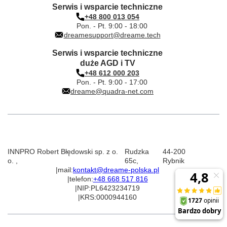
Serwis i wsparcie techniczne
+48 800 013 054
Pon. - Pt. 9:00 - 18:00
dreamesupport@dreame.tech
Serwis i wsparcie techniczne
duże AGD i TV
+48 612 000 203
Pon. - Pt. 9:00 - 17:00
dreame@quadra-net.com
INNPRO Robert Błędowski sp. z o.
Rudzka
44-200
o.
,
65c
,
Rybnik
|
mail:
kontakt@dreame-polska.pl
|
telefon:
+48 668 517 816
|
NIP:
PL6423234719
|
KRS:
0000944160