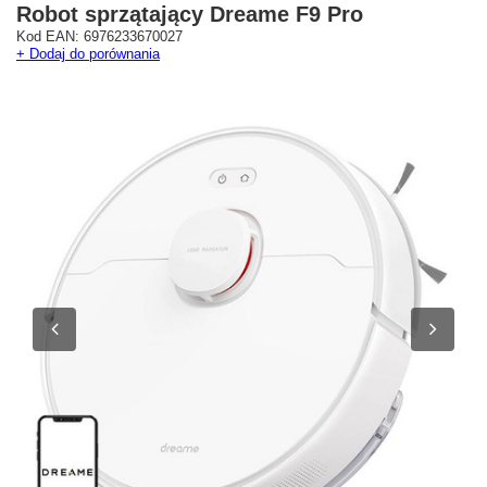
Robot sprzątający Dreame F9 Pro
Kod EAN: 6976233670027
+ Dodaj do porównania
Westfield Mokotów
G City Targówek
Oficjalny Salon Dreame
Oficjalna Strefa Dreame 
ul. Wołoska 12
Targówek
02-675 Warszawa
dreame.targowek@geekstore.
+48 692 620 120
ul. Głębocka 15
03-287 Warszawa
Pokaż na mapie
Pokaż na mapie