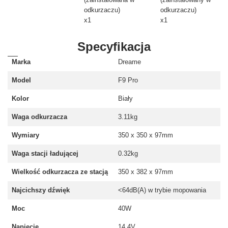
odkurzaczu)
odkurzaczu)
x1
x1
Specyfikacja
Marka
Dreame
Model
F9 Pro
Kolor
Biały
Waga odkurzacza
3.11kg
Wymiary
350 x 350 x 97mm
Waga stacji ładującej
0.32kg
Wielkość odkurzacza ze stacją
350 x 382 x 97mm
Najcichszy dźwięk
<64dB(A) w trybie mopowania
Moc
40W
Napięcie
14.4V