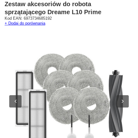
Zestaw akcesoriów do robota
sprzątającego Dreame L10 Prime
Kod EAN: 6973734685192
+ Dodaj do porównania
Westfield Mokotów
G City Targówek
Oficjalny Salon Dreame
Oficjalna Strefa Dreame 
ul. Wołoska 12
Targówek
02-675 Warszawa
dreame.targowek@geekstore.
+48 692 620 120
ul. Głębocka 15
03-287 Warszawa
Pokaż na mapie
Pokaż na mapie