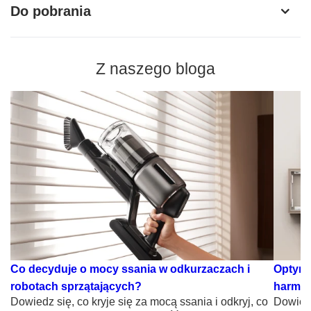
Do pobrania
Z naszego bloga
Co decyduje o mocy ssania w odkurzaczach i
Optyma
robotach sprzątających?
harmon
Dowiedz się, co kryje się za mocą ssania i odkryj, co
Dowiedz