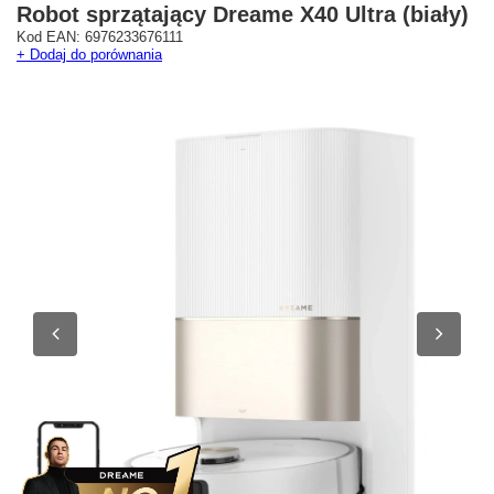
Robot sprzątający Dreame X40 Ultra (biały)
Kod EAN: 6976233676111
+ Dodaj do porównania
Westfield Mokotów
G City Targówek
Oficjalny Salon Dreame
Oficjalna Strefa Dreame 
ul. Wołoska 12
Targówek
02-675 Warszawa
dreame.targowek@geekstore.
+48 692 620 120
ul. Głębocka 15
03-287 Warszawa
Pokaż na mapie
Pokaż na mapie