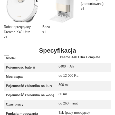
(zamontowana)
x1
Robot sprzątający
Baza
Dreame X40 Ultra
x1
x1
Specyfikacja
Dreame X40 Ultra Complete
Model
6400 mAh
Pojemność baterii
do 12 000 Pa
Moc ssąca
300 ml
Pojemność zbiornika na kurz
80 ml
Pojemność zbiornika na wodę
do 260 minut
Czas pracy
Tak (pady mopujące)
Funkcja mopowania