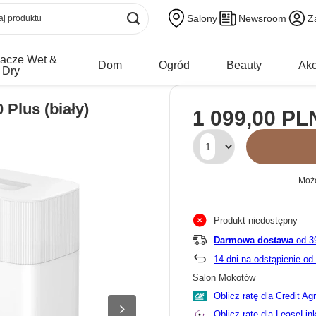
Salony
Newsroom
Z
acze Wet &
Dom
Ogród
Beauty
Akc
Dry
Plus (biały)
1 099,00 PL
Może
Produkt niedostępny
Darmowa dostawa
od 3
14
dni na odstąpienie o
Salon Mokotów
Oblicz ratę dla Credit Ag
Oblicz ratę dla LeaseLin