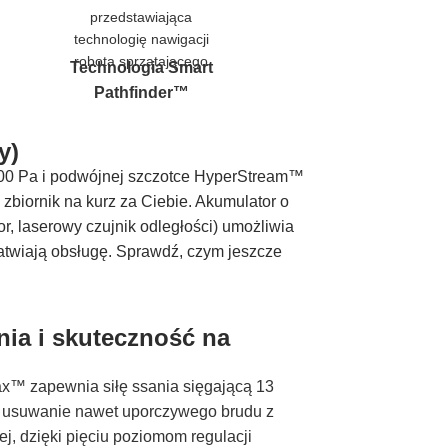
Technologia Smart
Pathfinder™
y)
000 Pa i podwójnej szczotce HyperStream™
biornik na kurz za Ciebie. Akumulator o
, laserowy czujnik odległości) umożliwia
atwiają obsługę. Sprawdź, czym jeszcze
ia i skuteczność na
max™ zapewnia siłę ssania sięgającą 13
e usuwanie nawet uporczywego brudu z
ej, dzięki pięciu poziomom regulacji