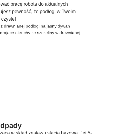
wać pracę robota do aktualnych
ujesz pewność, że podłogi w Twoim
 czyste!
odpady
ząca w skład zestawu stacja bazowa. Jej 5-