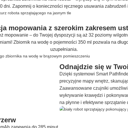
50 dni. Zapomnij o konieczności ręcznego usuwania zabrudzeń
ja mopowania z szerokim zakresem us
też mopowanie – do Twojej dyspozycji są aż 32 poziomy wilgotno
niami! Zbiornik na wodę o pojemności 350 ml pozwala na dług
uzupełniania.
Odnajdzie się w Tw
Dzięki systemowi Smart Pathfinde
precyzyjne mapy wnętrz, skanując
Zaawansowane czujniki umożliwia
wykrywanie krawędzi i pokonywan
na płynne i efektywne sprzątanie
rzerw
 mAh zapewnia do 285 minut