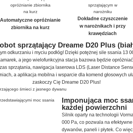
Dokładne czyszczenie
Automatyczne opróżnianie
w narożnikach i przy
zbiornika na kurz
krawędziach
obot sprzątający Dreame D20 Plus (biał
m odkurzaniu i myciu podłóg! Dzięki potężnej sile ssania 13 
marek, a jego wielofunkcyjna stacja bazowa będzie opróżniać z
as sprzątania, nawigacja laserowa LDS (Laser Distance Sensor
iach, a aplikacja mobilna i wsparcie dla komend głosowych uł
zaskoczy Cię Dreame D20 Plus!
Imponująca moc ssan
każdej powierzchni
Silnik oparty na technologii Vor
000 Pa, co pozwala na efektywn
dywanów, paneli i płytek. Co więc