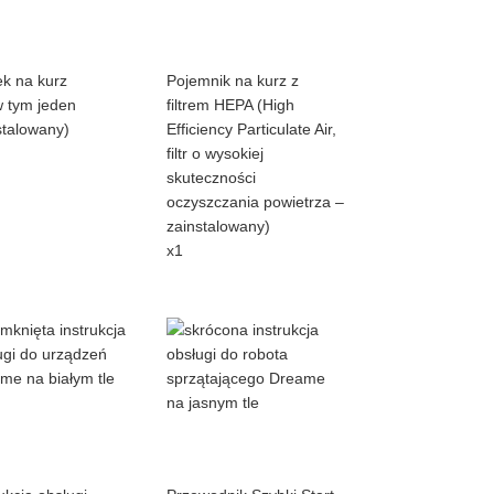
k na kurz
Pojemnik na kurz z
w tym jeden
filtrem HEPA (High
stalowany)
Efficiency Particulate Air,
filtr o wysokiej
skuteczności
oczyszczania powietrza –
zainstalowany)
x1