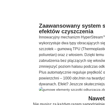
Zaawansowany system sz
efektów czyszczenia
Innowacyjny mechanizm HyperStream™
wykorzystuje dwa typy obracających si
szczotek – gumową TPU (Thermoplastic
poliuretan) oraz z włosiem. Dzięki temu
zabrudzenia bez plączących się włosów!
zmniejszyć poziom hałasu podczas od
Plus automatycznie reguluje prędkość 
powierzchni – 1000 obr./min na twardyc
dywanach. Efekt? Jeszcze skuteczniejs
Nawet
Nie musisz za każdym razem samodzielnie o