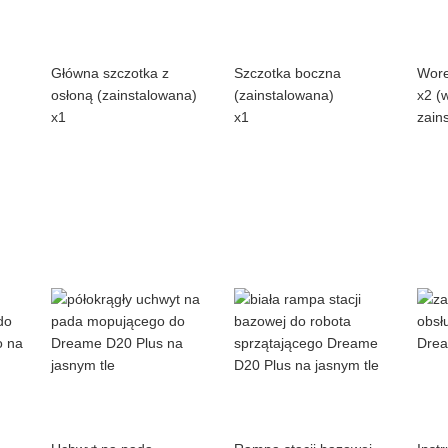
Główna szczotka z
Szczotka boczna
Wore
osłoną (zainstalowana)
(zainstalowana)
x2 (
x1
x1
zain