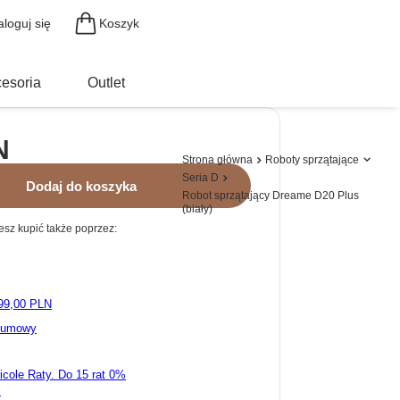
Koszyk
aloguj się
esoria
Outlet
N
Strona główna
Roboty sprzątające
Seria D
Dodaj do koszyka
Robot sprzątający Dreame D20 Plus
(biały)
sz kupić także poprzez:
99,00 PLN
d umowy
ricole Raty.
k.