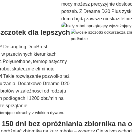
mocy możesz precyzyjnie dostoso
potrzeb. Z Dreame D20 Plus zysk
domu będą zawsze nieskazitelnie
czotek dla lepszych
 Detangling DuoBrush
ę w przeciwnych kierunkach
 Polyurethane, termoplastyczny
 robot skutecznie eliminuje
 Takie rozwiązanie pozwoliło też
kurzania. Dodatkowo Dreame D20
obrotów w zależności od rodzaju
h podłogach i 1200 obr./min na
ze sprzątanie!
 150 dni bez opróżniania zbiornika na 
próżniać zbiornika na kurz robota – wyręczy Cię w tym wchod