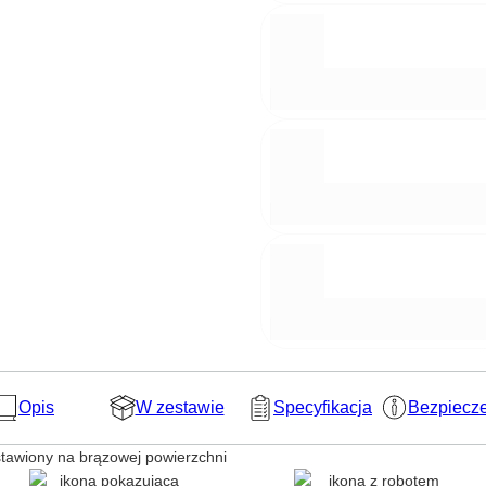
Opis
W zestawie
Specyfikacja
Bezpiecz