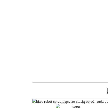
Oficjalna Strefa Dreame -
Posnania
dreame.posnania@geekstore.pl
+48 667 602 122
ul. Pleszewska 1
Pokaż na mapie
61-136 Poznań