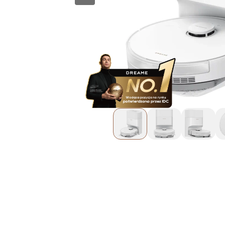
+48 692 620 720
ul. Górczewska 124
Pokaż na mapie
01-460 Warszawa
Złote Tarasy
Oficjalna Strefa Dreame - Złote
Tarasy
dreame.zlotetarasy@geekstore.pl
+48 609 011 920
ul. Złota 59
Pokaż na mapie
00-120 Warszawa
Manufaktura
Oficjalna Strefa Dreame -
Manufaktura
dreame.manufaktura@geekstore.pl
+48 603 381 184
ul. Drewnowska 58
Pokaż na mapie
91-001 Łódź
Posnania