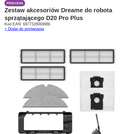
PRZECENA
Zestaw akcesoriów Dreame do robota
sprzątającego D20 Pro Plus
Kod EAN: 6977328069986
Westfield Mokotów
G City Targówek
+ Dodaj do porównania
Oficjalny Salon Dreame
Oficjalna Strefa Dreame 
ul. Wołoska 12
Targówek
02-675 Warszawa
dreame.targowek@geekstore.
+48 692 620 120
ul. Głębocka 15
03-287 Warszawa
Pokaż na mapie
Pokaż na mapie