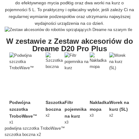
do efektywnego mycia podłóg oraz dwa worki na kurz o
pojemności 5 L. To praktyczny i opłacalny wybór, jeśli zależy Ci na
regularnej wymianie podzespołów oraz utrzymaniu najwyższej
wydajności urządzenia na co dzień.
W zestawie z Zestaw akcesoriów do
Dreame D20 Pro Plus
Podwójna
Szczotka
Filtr
Nakładka
Worek na
szczotka
boczna
pojemnika
mopa
kurz (5L)
x2
x3
x2
TroboWave™
na kurz
x1
x3
podwójna szczotka TroboWave™
szczotka boczna x2