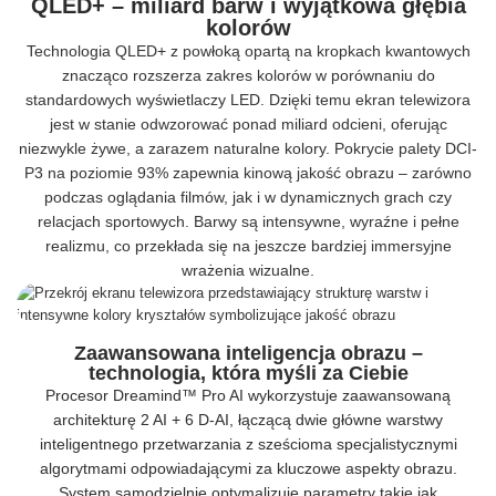
QLED+ – miliard barw i wyjątkowa głębia
kolorów
Technologia QLED+ z powłoką opartą na kropkach kwantowych
znacząco rozszerza zakres kolorów w porównaniu do
standardowych wyświetlaczy LED. Dzięki temu ekran telewizora
jest w stanie odwzorować ponad miliard odcieni, oferując
niezwykle żywe, a zarazem naturalne kolory. Pokrycie palety DCI-
P3 na poziomie 93% zapewnia kinową jakość obrazu – zarówno
podczas oglądania filmów, jak i w dynamicznych grach czy
relacjach sportowych. Barwy są intensywne, wyraźne i pełne
realizmu, co przekłada się na jeszcze bardziej immersyjne
wrażenia wizualne.
Zaawansowana inteligencja obrazu –
technologia, która myśli za Ciebie
Procesor Dreamind™ Pro AI wykorzystuje zaawansowaną
architekturę 2 AI + 6 D-AI, łączącą dwie główne warstwy
inteligentnego przetwarzania z sześcioma specjalistycznymi
algorytmami odpowiadającymi za kluczowe aspekty obrazu.
System samodzielnie optymalizuje parametry takie jak