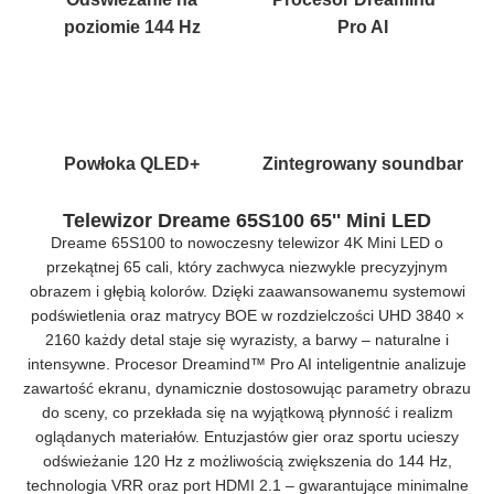
poziomie 144 Hz
Pro AI
Powłoka QLED+
Zintegrowany soundbar
Telewizor Dreame 65S100 65'' Mini LED
Dreame 65S100 to nowoczesny telewizor 4K Mini LED o
przekątnej 65 cali, który zachwyca niezwykle precyzyjnym
obrazem i głębią kolorów. Dzięki zaawansowanemu systemowi
podświetlenia oraz matrycy BOE w rozdzielczości UHD 3840 ×
2160 każdy detal staje się wyrazisty, a barwy – naturalne i
intensywne. Procesor Dreamind™ Pro AI inteligentnie analizuje
zawartość ekranu, dynamicznie dostosowując parametry obrazu
do sceny, co przekłada się na wyjątkową płynność i realizm
oglądanych materiałów. Entuzjastów gier oraz sportu ucieszy
odświeżanie 120 Hz z możliwością zwiększenia do 144 Hz,
technologia VRR oraz port HDMI 2.1 – gwarantujące minimalne