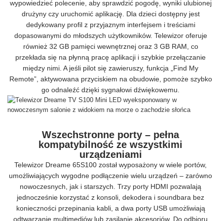
wypowiedzieć polecenie, aby sprawdzić pogodę, wyniki ulubionej
drużyny czy uruchomić aplikację. Dla dzieci dostępny jest
dedykowany profil z przyjaznym interfejsem i treściami
dopasowanymi do młodszych użytkowników. Telewizor oferuje
również 32 GB pamięci wewnętrznej oraz 3 GB RAM, co
przekłada się na płynną pracę aplikacji i szybkie przełączanie
między nimi. A jeśli pilot się zawieruszy, funkcja „Find My
Remote”, aktywowana przyciskiem na obudowie, pomoże szybko
go odnaleźć dzięki sygnałowi dźwiękowemu.
Wszechstronne porty – pełna
kompatybilność ze wszystkimi
urządzeniami
Telewizor Dreame 65S100 został wyposażony w wiele portów,
umożliwiających wygodne podłączenie wielu urządzeń – zarówno
nowoczesnych, jak i starszych. Trzy porty HDMI pozwalają
jednocześnie korzystać z konsoli, dekodera i soundbara bez
konieczności przepinania kabli, a dwa porty USB umożliwiają
odtwarzanie multimediów lub zasilanie akcesoriów. Do odbioru