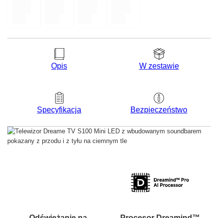
Opis
W zestawie
Bezpieczeństwo
Specyfikacja
Odświeżanie na
Procesor Dreamind™