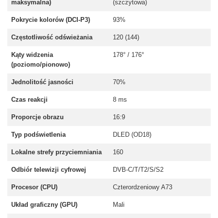
maksymalna)
(szczytowa)
Pokrycie kolorów (DCI-P3)
93%
Częstotliwość odświeżania
120 (144)
Kąty widzenia
178° / 176°
(poziomo/pionowo)
Jednolitość jasności
70%
Czas reakcji
8 ms
Proporcje obrazu
16:9
Typ podświetlenia
DLED (OD18)
Lokalne strefy przyciemniania
160
Odbiór telewizji cyfrowej
DVB-C/T/T2/S/S2
Procesor (CPU)
Czterordzeniowy A73
Układ graficzny (GPU)
Mali