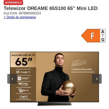
W PROMOCJI
Telewizor DREAME 65S100 65'' Mini LED
Kod EAN: 6978965500153
+ Dodaj do porównania
Westfield Mokotów
G City Targówek
Oficjalny Salon Dreame
Oficjalna Strefa Dreame 
ul. Wołoska 12
Targówek
02-675 Warszawa
dreame.targowek@geekstore.
+48 692 620 120
ul. Głębocka 15
03-287 Warszawa
Pokaż na mapie
Pokaż na mapie