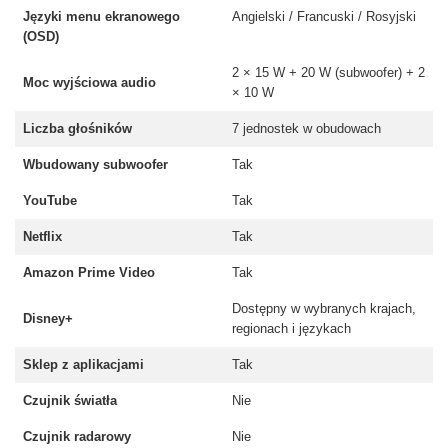
Języki menu ekranowego
Angielski / Francuski / Rosyjski
(OSD)
2 × 15 W + 20 W (subwoofer) + 2
Moc wyjściowa audio
× 10 W
Liczba głośników
7 jednostek w obudowach
Wbudowany subwoofer
Tak
YouTube
Tak
Netflix
Tak
Amazon Prime Video
Tak
Dostępny w wybranych krajach,
Disney+
regionach i językach
Sklep z aplikacjami
Tak
Czujnik światła
Nie
Czujnik radarowy
Nie