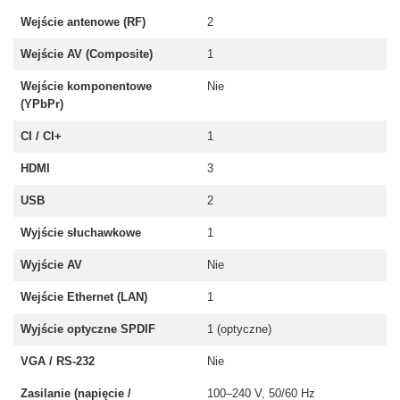
Wejście antenowe (RF)
2
Wejście AV (Composite)
1
Wejście komponentowe
Nie
(YPbPr)
CI / CI+
1
HDMI
3
USB
2
Wyjście słuchawkowe
1
Wyjście AV
Nie
Wejście Ethernet (LAN)
1
Wyjście optyczne SPDIF
1 (optyczne)
VGA / RS-232
Nie
Zasilanie (napięcie /
100–240 V, 50/60 Hz