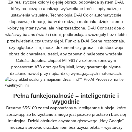
Za realistyczne kolory i głębię obrazu odpowiada system D-AI,
który na bieżąco analizuje wyświetlane treści i optymalizuje
ustawienia wizualne. Technologia D-AI Color automatycznie
dopasowuje tonację barw do rodzaju materiału, dzięki czemu
kolory są intensywne, ale nieprzesadzone. D-AI Contrast dba o
właściwy balans światła i cieni, podkreślając szczegóły bez efektu
prześwietlenia czy utraty głębi. Funkcja D-AI Scene rozpoznaje,
czy oglądasz film, mecz, dokument czy grasz – i dostosowuje
obraz do charakteru treści, aby zapewnić najlepsze wrażenia.
Całości dopełnia chipset MT9617 z czterordzeniowym
procesorem A73 oraz grafiką Mali, który gwarantuje płynne
działanie nawet przy najbardziej wymagających materiałach.
Pełna funkcjonalność – inteligentnie i
wygodnie
Dreame 65S100 został wyposażony w inteligentne funkcje, które
sprawiają, że korzystanie z niego jest jeszcze prostsze i bardziej
intuicyjne. Dzięki obsłudze asystenta głosowego „Hey Google”
możesz sterować urządzeniem bez użycia pilota – wystarczy