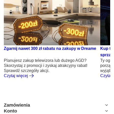
Zgarnij nawet 300 zł rabatu na zakupy w Dreame
Kup te
sprząta
Planujesz zakup telewizora lub dużego AGD?
Ty oglą
Skorzystaj z promocji i zyskaj atrakcyjny rabat!
porząde
Sprawdź szczegóły akcji.
wyjątk
Czytaj więcej
Czytaj 
Zamówienia
Konto