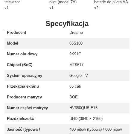
telewizor
pilot (model 7A)
baterie do pilota AA
x1
x1
x2
Specyfikacja
Producent
Dreame
Model
65S100
Numer obudowy
9K91G
Chipset (SoC)
MT9617
System operacyjny
Google TV
Przekątna ekranu
65 cali
Producent matrycy
BOE
Numer części matrycy
HV650QUB-E75
Rozdzielczość
UHD (3840 × 2160)
Jasność (typowa /
400 nitów (typowa) / 600 nitów