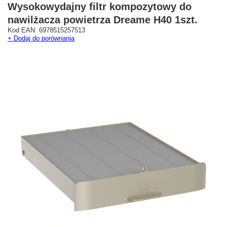
Wysokowydajny filtr kompozytowy do
nawilżacza powietrza Dreame H40 1szt.
Kod EAN: 6978515257513
+ Dodaj do porównania
Westfield Mokotów
G City Targówek
Oficjalny Salon Dreame
Oficjalna Strefa Dreame 
ul. Wołoska 12
Targówek
02-675 Warszawa
dreame.targowek@geekstore.
+48 692 620 120
ul. Głębocka 15
03-287 Warszawa
Pokaż na mapie
Pokaż na mapie