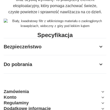
eksploatacyjny, który pomaga zachować świeże,
czyste powietrze i sprawność nawilżacza na co dzień.
Specyfikacja
Producent
Dreame
Bezpieczeństwo
Model
DVK6
Do pobrania
ość
Dreame H40
Zamówienia
Konto
Regulaminy
Dodatkowe informacje