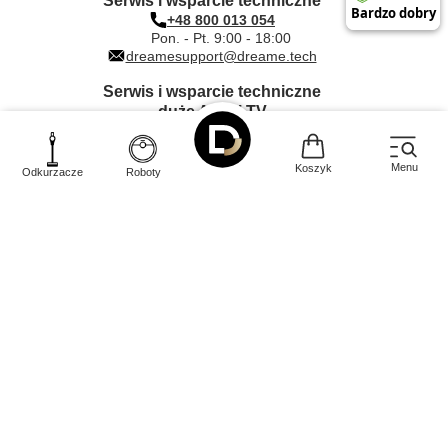
Serwis i wsparcie techniczne
+48 800 013 054
Pon. - Pt. 9:00 - 18:00
dreamesupport@dreame.tech
Serwis i wsparcie techniczne
duże AGD i TV
+48 612 000 203
Pon. - Pt. 9:00 - 17:00
dreame@quadra-net.com
Menu
Koszyk
Odkurzacze
Roboty
INNPRO Robert Błędowski sp. z o.
Rudzka
44-200
o.
,
65c
,
Rybnik
|
mail:
kontakt@dreame-polska.pl
|
telefon:
+48 668 517 816
|
NIP:
PL6423234719
|
KRS:
0000944160
W sklepie prezentujemy ceny brutto (z VAT).