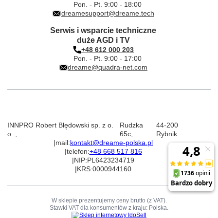
Pon. - Pt. 9:00 - 18:00
dreamesupport@dreame.tech
Serwis i wsparcie techniczne
duże AGD i TV
+48 612 000 203
Pon. - Pt. 9:00 - 17:00
dreame@quadra-net.com
INNPRO Robert Błędowski sp. z o.
Rudzka
44-200
o.
,
65c
,
Rybnik
|
mail:
kontakt@dreame-polska.pl
|
telefon:
+48 668 517 816
|
NIP:
PL6423234719
|
KRS:
0000944160
W sklepie prezentujemy ceny brutto (z VAT).
Stawki VAT dla konsumentów z kraju:
Polska
.