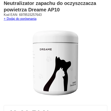
Neutralizator zapachu do oczyszczacza
powietrza Dreame AP10
Kod EAN: 6978515257643
+ Dodaj do porównania
Westfield Mokotów
G City Targówek
Oficjalny Salon Dreame
Oficjalna Strefa Dreame 
ul. Wołoska 12
Targówek
02-675 Warszawa
dreame.targowek@geekstore.
+48 692 620 120
ul. Głębocka 15
03-287 Warszawa
Pokaż na mapie
Pokaż na mapie