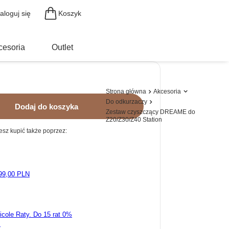
Koszyk
aloguj się
cesoria
Outlet
Strona główna
Akcesoria
Do odkurzaczy
Dodaj do koszyka
Zestaw czyszczący DREAME do
Z20/Z30/Z40 Station
sz kupić także poprzez:
99,00 PLN
ricole Raty.
k.