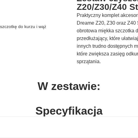
Z20/Z30/Z40 St
Praktyczny komplet akceso
Dreame Z20, Z30 oraz Z40 S
obrotowa miękka szczotka d
przedłużający, które ułatwia
innych trudno dostępnych m
które zwiększa zasięg odku
sprzątania.
W zestawie:
Specyfikacja
Dreame Z20, Dreame
Kompatybilność
Z30, Dreame Z40
Station