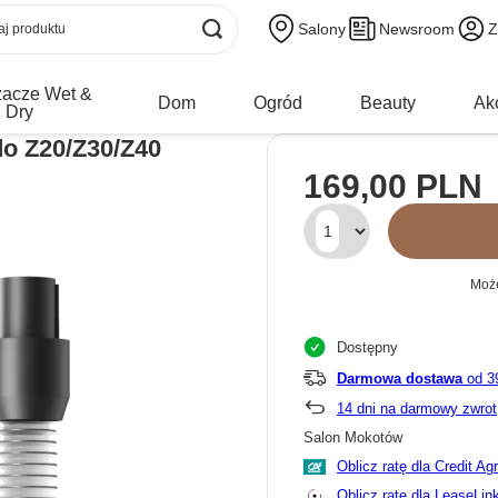
Salony
Newsroom
Z
zacze Wet &
Dom
Ogród
Beauty
Ak
Dry
o Z20/Z30/Z40
169,00 PLN
Może
Dostępny
Darmowa dostawa
od 3
14
dni na darmowy zwrot
Salon Mokotów
Oblicz ratę dla Credit Ag
Oblicz ratę dla LeaseLin