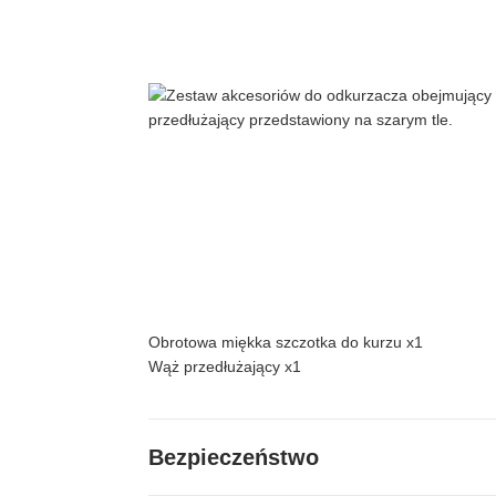
Obrotowa miękka szczotka do kurzu x1
Wąż przedłużający x1
Producent
Dreame
Bezpieczeństwo
Model
VFB2/VFB3