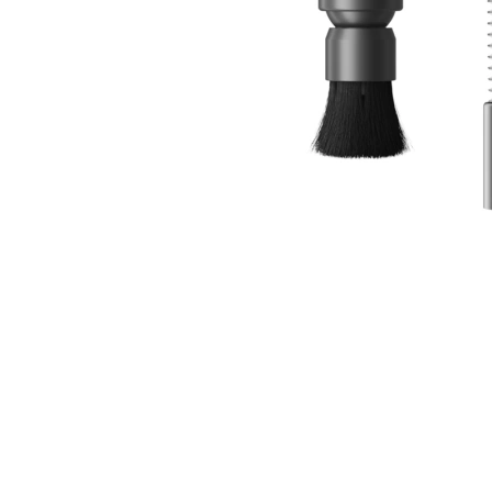
+48 692 620 720
ul. Górczewska 124
Pokaż na mapie
01-460 Warszawa
Złote Tarasy
Oficjalna Strefa Dreame - Złote
Tarasy
dreame.zlotetarasy@geekstore.pl
+48 609 011 920
ul. Złota 59
Pokaż na mapie
00-120 Warszawa
Manufaktura
Oficjalna Strefa Dreame -
Manufaktura
dreame.manufaktura@geekstore.pl
+48 603 381 184
ul. Drewnowska 58
Pokaż na mapie
91-001 Łódź
Posnania