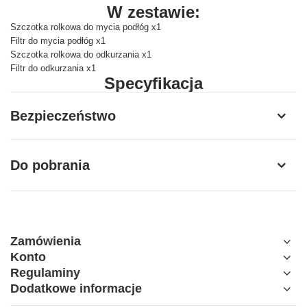
W zestawie:
Szczotka rolkowa do mycia podłóg x1
Filtr do mycia podłóg x1
Szczotka rolkowa do odkurzania x1
Filtr do odkurzania x1
Specyfikacja
Producent
Dreame
Bezpieczeństwo
Model
HCK5
Do pobrania
Kompatybilność
Dreame H12 Dual
Zamówienia
Konto
Regulaminy
Dodatkowe informacje