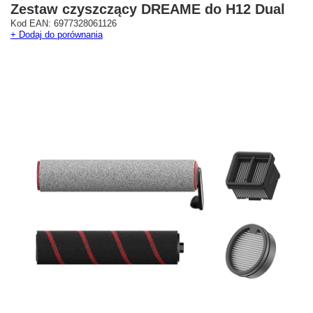
Zestaw czyszczący DREAME do H12 Dual
Kod EAN: 6977328061126
+ Dodaj do porównania
Westfield Mokotów
G City Targówek
Oficjalny Salon Dreame
Oficjalna Strefa Dreame 
ul. Wołoska 12
Targówek
02-675 Warszawa
dreame.targowek@geekstore.
+48 692 620 120
ul. Głębocka 15
03-287 Warszawa
Pokaż na mapie
Pokaż na mapie