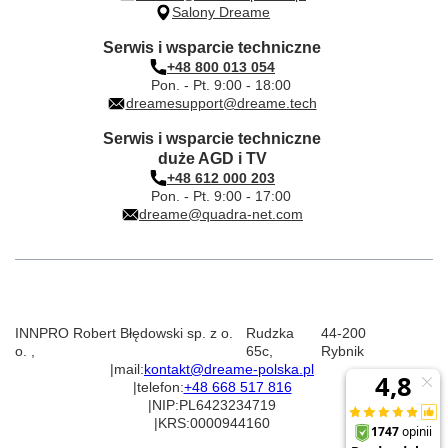
Salony Dreame
Serwis i wsparcie techniczne
+48 800 013 054
Pon. - Pt. 9:00 - 18:00
dreamesupport@dreame.tech
Serwis i wsparcie techniczne
duże AGD i TV
+48 612 000 203
Pon. - Pt. 9:00 - 17:00
dreame@quadra-net.com
INNPRO Robert Błędowski sp. z o.
Rudzka
44-200
o.
,
65c
,
Rybnik
|
mail:
kontakt@dreame-polska.pl
|
telefon:
+48 668 517 816
|
NIP:
PL6423234719
|
KRS:
0000944160