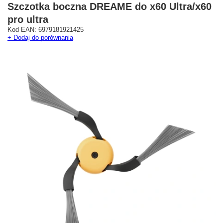
Szczotka boczna DREAME do x60 Ultra/x60
pro ultra
Kod EAN: 6979181921425
+ Dodaj do porównania
Westfield Mokotów
G City Targówek
Oficjalny Salon Dreame
Oficjalna Strefa Dreame 
ul. Wołoska 12
Targówek
02-675 Warszawa
dreame.targowek@geekstore.
+48 692 620 120
ul. Głębocka 15
03-287 Warszawa
Pokaż na mapie
Pokaż na mapie