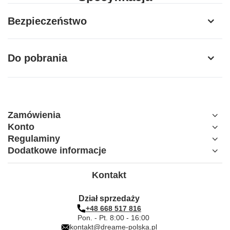
Producent
Dreame
Bezpieczeństwo
Model
RSB18
Do pobrania
Dreame X60 Ultra, Dreame X60 Pro
Kompatybilność
Ultra
Zamówienia
Konto
Regulaminy
Dodatkowe informacje
Kontakt
Dział sprzedaży
+48 668 517 816
Pon. - Pt. 8:00 - 16:00
kontakt@dreame-polska.pl