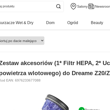
Salony
Newsroo
urzacze Wet & Dry
Dom
Ogród
Beauty
Zestaw akcesoriów (1* Filtr HEPA, 2* U
powietrza wlotowego) do Dreame Z20/
Kod EAN: 6976233677088