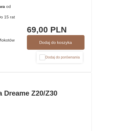
awa
od
69,00 PLN
Mokotów
Dodaj do koszyka
Dodaj do porównania
la Dreame Z20/Z30