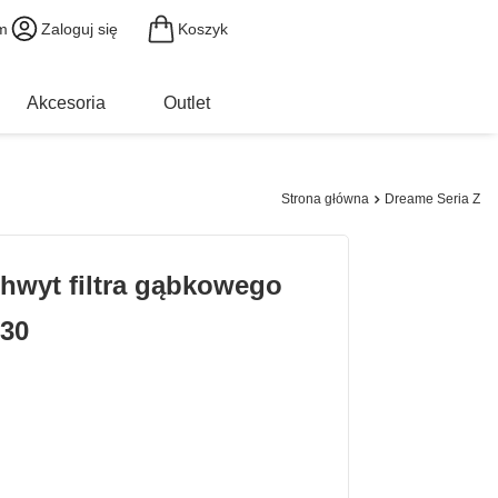
Koszyk
m
Zaloguj się
Akcesoria
Outlet
Strona główna
Dreame Seria Z
chwyt filtra gąbkowego
Z30