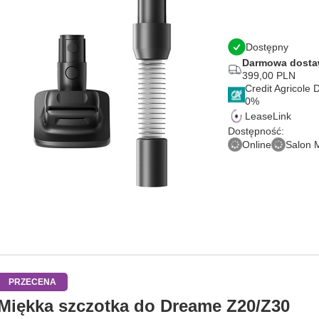
Dostępny
Darmowa dost
399,00 PLN
Credit Agricole
LeaseLink
Dostępność:
Online
Salon 
PRZECENA
Miękka szczotka do Dreame Z20/Z30