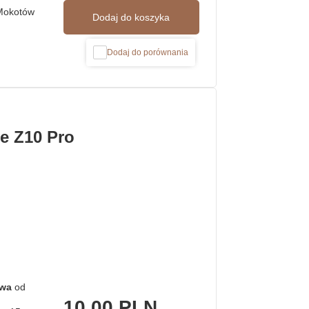
Mokotów
Dodaj do koszyka
Dodaj do porównania
e Z10 Pro
awa
od
10,00 PLN