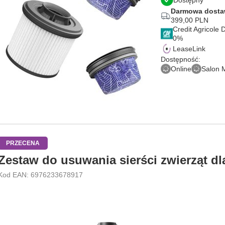
Dostępny
Darmowa dost
399,00 PLN
Credit Agricole
LeaseLink
Dostępność:
Online
Salon 
PRZECENA
Zestaw do usuwania sierści zwierząt d
Kod EAN: 6976233678917