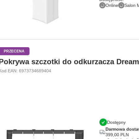
Online
Salon 
PRZECENA
Pokrywa szczotki do odkurzacza Dream
Kod EAN: 6973734689404
Dostępny
Darmowa dost
399,00 PLN