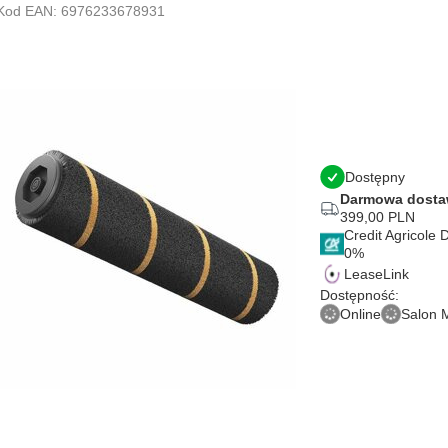
Kod EAN: 6976233678931
Dostępny
Darmowa dost
399,00 PLN
Credit Agricole
LeaseLink
Dostępność:
Online
Salon 