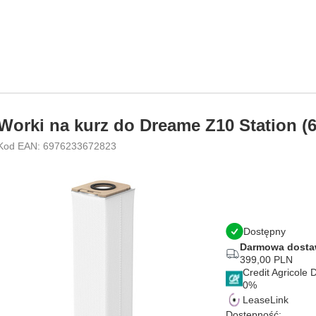
Worki na kurz do Dreame Z10 Station (6 
Kod EAN: 6976233672823
Dostępny
Darmowa dost
399,00 PLN
Credit Agricole
LeaseLink
Dostępność: