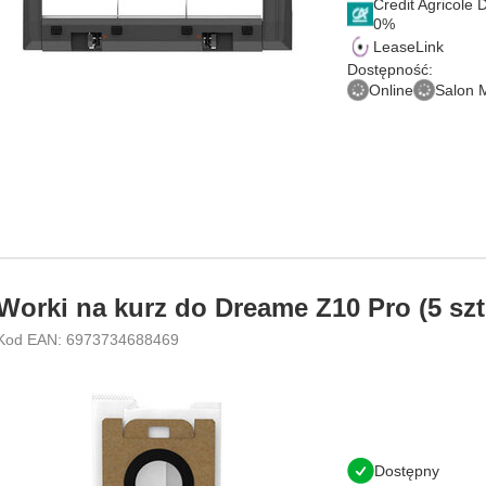
Credit Agricole
LeaseLink
Dostępność:
Online
Salon 
Worki na kurz do Dreame Z10 Pro (5 szt
Kod EAN: 6973734688469
Dostępny