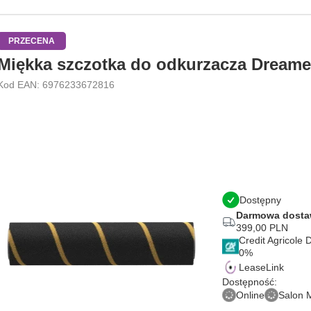
PRZECENA
Miękka szczotka do odkurzacza Dreame
Kod EAN: 6976233672816
Dostępny
Darmowa dost
399,00 PLN
Credit Agricole
LeaseLink
Dostępność:
Online
Salon 