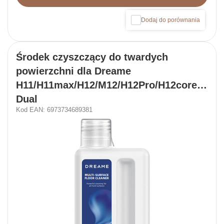
Dodaj do porównania
Środek czyszczący do twardych
powierzchni dla Dreame
H11/H11max/H12/M12/H12Pro/H12core/H12
Dual
Kod EAN: 6973734689381